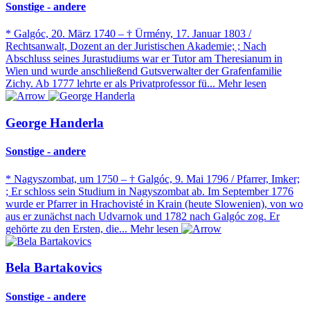
Sonstige - andere
* Galgóc, 20. März 1740 – † Ürmény, 17. Januar 1803 /
Rechtsanwalt, Dozent an der Juristischen Akademie; ; Nach
Abschluss seines Jurastudiums war er Tutor am Theresianum in
Wien und wurde anschließend Gutsverwalter der Grafenfamilie
Zichy. Ab 1777 lehrte er als Privatprofessor fü...
Mehr lesen
George Handerla
Sonstige - andere
* Nagyszombat, um 1750 – † Galgóc, 9. Mai 1796 / Pfarrer, Imker;
; Er schloss sein Studium in Nagyszombat ab. Im September 1776
wurde er Pfarrer in Hrachovisté in Krain (heute Slowenien), von wo
aus er zunächst nach Udvarnok und 1782 nach Galgóc zog. Er
gehörte zu den Ersten, die...
Mehr lesen
Bela Bartakovics
Sonstige - andere