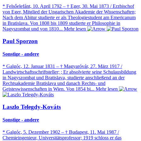
* Felsőelefánt, 10. April 1792 – † Eger, 30. Mai 1873 / Erzbischof
von Eger, Mitglied der Ungarischen Akademie der Wissenschaften;
Nach dem Abitur studierte er als Theologiestudent am Emericanum
in Bratislava. Von 1808 bis 1809 studierte er Philosophie in
Nagyszombat und von 1810...
Mehr lesen
Paul Sporzon
Sonstige - andere
* Galgóc, 12. Januar 1831 – † Magyaróvár, 27. März 1917 /
Landwirtschaftsschriftsteller; ; Er absolvierte seine Schulausbildung
in Nagyszombat und Bratislava, studierte anschließend an der
Rechtsakademie Bratislava und danach Rechts- und
Geisteswissenschaften in Wien. Von 1854 bi...
Mehr lesen
Laszlo Telegdy-Kováts
Sonstige - andere
* Galgóc, 5. Dezember 1902 – † Budapest, 11. Mai 1987 /
Chemieingenieur, Universitätsprofessor; 1919 schloss er das