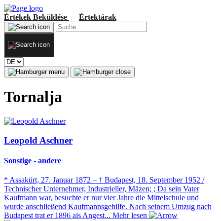
Értékek
Beküldése
Értektárak
Tornalja
Leopold Aschner
Sonstige - andere
* Assakürt, 27. Januar 1872 – † Budapest, 18. September 1952 /
Technischer Unternehmer, Industrieller, Mäzen; ; Da sein Vater
Kaufmann war, besuchte er nur vier Jahre die Mittelschule und
wurde anschließend Kaufmannsgehilfe. Nach seinem Umzug nach
Budapest trat er 1896 als Angest...
Mehr lesen