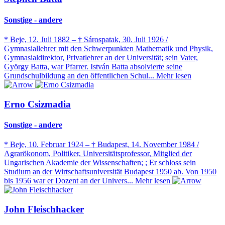
Sonstige - andere
* Beje, 12. Juli 1882 – † Sárospatak, 30. Juli 1926 /
Gymnasiallehrer mit den Schwerpunkten Mathematik und Physik,
Gymnasialdirektor, Privatlehrer an der Universität; sein Vater,
György Batta, war Pfarrer. István Batta absolvierte seine
Grundschulbildung an den öffentlichen Schul...
Mehr lesen
Erno Csizmadia
Sonstige - andere
* Beje, 10. Februar 1924 – † Budapest, 14. November 1984 /
Agrarökonom, Politiker, Universitätsprofessor, Mitglied der
Ungarischen Akademie der Wissenschaften; ; Er schloss sein
Studium an der Wirtschaftsuniversität Budapest 1950 ab. Von 1950
bis 1956 war er Dozent an der Univers...
Mehr lesen
John Fleischhacker