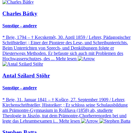
Charles Bátky
Sonstige - andere
* Beje, 1794 – † Kecskemét, 30. April 1859 / Lehrer, Pädagogischer
Schriftsteller; ; Einer der Pioniere des Lese- und Schreibunterrichts.
Beim Unterrichten von Sprech- und Denkübungen folgte er
Diesterwegs Methoden. Er befasste sich auch mit Problemen des
Hochwasserschutzes, des ...
Mehr lesen
Antal Szilard Stöhr
Sonstige - andere
* Beje, 31. Januar 1841 – † Košice, 27. September 1909 / Lehrer,
Kirchenschriftsteller, Historiker; ; Er schloss seine Schulausbildung
am Prämontre-Gymnasium in Rožňava (1858) ab, studierte
Theologie in Jászón, trat dem Prämontre-Chorherrenorden bei und
legte das Lehramtsexamen i...
Mehr lesen
Stephen Batta