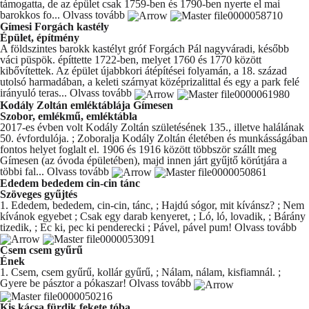
támogatta, de az épület csak 1759-ben és 1790-ben nyerte el mai
barokkos fo...
Olvass tovább
Gímesi Forgách kastély
Épület, építmény
A földszintes barokk kastélyt gróf Forgách Pál nagyváradi, később
váci püspök. építtette 1722-ben, melyet 1760 és 1770 között
kibővítettek. Az épület újabbkori átépítései folyamán, a 18. század
utolsó harmadában, a keleti szárnyat középrizalittal és egy a park felé
irányuló teras...
Olvass tovább
Kodály Zoltán emléktáblája Gímesen
Szobor, emlékmű, emléktábla
2017-es évben volt Kodály Zoltán születésének 135., illetve halálának
50. évfordulója. ; Zoboralja Kodály Zoltán életében és munkásságában
fontos helyet foglalt el. 1906 és 1916 között többször szállt meg
Gímesen (az óvoda épületében), majd innen járt gyűjtő körútjára a
többi fal...
Olvass tovább
Ededem bededem cin-cin tánc
Szöveges gyűjtés
1. Ededem, bededem, cin-cin, tánc, ; Hajdú sógor, mit kívánsz? ; Nem
kívánok egyebet ; Csak egy darab kenyeret, ; Ló, ló, lovadik, ; Bárány
tizedik, ; Ec ki, pec ki penderecki ; Pável, pável pum!
Olvass tovább
Csem csem gyűrű
Ének
1. Csem, csem gyűrű, kollár gyűrű, ; Nálam, nálam, kisfiamnál. ;
Gyere be pásztor a pókaszar!
Olvass tovább
Kis kácsa fürdik fekete tóba