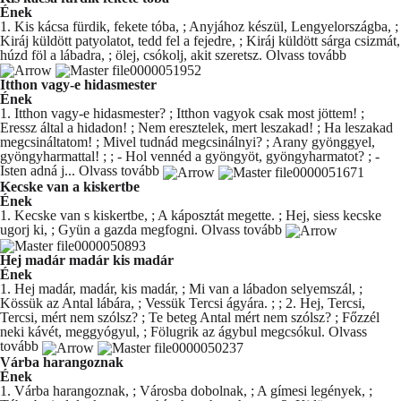
Ének
1. Kis kácsa fürdik, fekete tóba, ; Anyjához készül, Lengyelországba, ;
Kiráj küldött patyolatot, tedd fel a fejedre, ; Kiráj küldött sárga csizmát,
húzd föl a lábadra, ; ölej, csókolj, akit szeretsz.
Olvass tovább
Itthon vagy-e hidasmester
Ének
1. Itthon vagy-e hidasmester? ; Itthon vagyok csak most jöttem! ;
Eressz által a hidadon! ; Nem eresztelek, mert leszakad! ; Ha leszakad
megcsináltatom! ; Mivel tudnád megcsinálnyi? ; Arany gyönggyel,
gyöngyharmattal! ; ; - Hol vennéd a gyöngyöt, gyöngyharmatot? ; -
Isten adná j...
Olvass tovább
Kecske van a kiskertbe
Ének
1. Kecske van s kiskertbe, ; A káposztát megette. ; Hej, siess kecske
ugorj ki, ; Gyün a gazda megfogni.
Olvass tovább
Hej madár madár kis madár
Ének
1. Hej madár, madár, kis madár, ; Mi van a lábadon selyemszál, ;
Kössük az Antal lábára, ; Vessük Tercsi ágyára. ; ; 2. Hej, Tercsi,
Tercsi, mért nem szólsz? ; Te beteg Antal mért nem szólsz? ; Főzzél
neki kávét, meggyógyul, ; Fölugrik az ágybul megcsókul.
Olvass
tovább
Várba harangoznak
Ének
1. Várba harangoznak, ; Városba dobolnak, ; A gímesi legények, ;