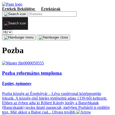
Értékek
Beküldése
Értektárak
Pozba
Pozba református temploma
Épület, építmény
Pozba község az Érsekújvár – Léva vasútvonal középpontján
fekszik. A község első hiteles történelmi adata 1339-ből keltezett.
Ebben az évben adta ki Róbert Károly király a Baravhkaiak
(Baracskaiak) javára iktató parancsát, melyben Pozbáról is említést
tesz. Már akkor a Balog csal...
Olvass tovább