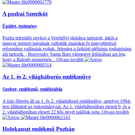
A pozbai Szentkút
Épület, építmény
Pozba település egykor a Verebélyi járáshoz tartozott, lakói a
magyar nemzet tagjainak vallották magukat és nagyobbrészt
református vallásúak voltak. Jelenleg a fajkürti plébánia joghatósága
alá tartozik. ; Borovszky Samu Bars vármegye leírásában azt írja,
hogy a Balogh nemzetség...
Olvass tovább
Az 1. és 2. világháborús emlékműve
Szobor, emlékmű, emléktábla
A falu főterén áll az 1. és 2. világháború emlékműve, amelyet 1994-
ben állíttatott az önkormányzat. Az 1. világháborúban elesett 9, és a
2. világháborúban elesett 22 hős nevét találjuk rajta.
Olvass tovább
Holokauszt emlékmű Pozbán