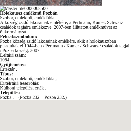
Holokauszt emlékmű Pozbán
Szobor, emlékmű, emléktábla
A község zsidó lakosainak emlékére, a Perlmann, Kamer, Schwarz
családok tagjaira emlékezve, 2007-ben állíttatott emlékművet az
önkormányzat.
Felirat/szimbólum:
Pozba község zsidó lakosainak emlékére, akik a holokausztban
pusztultak el 1944-ben / Perlmann / Kamer / Schwarz / családok tagjai
/ Pozba község, 2007
Leltári szám:
1084
Gyűjtemény:
Értéktár
,
Típus:
Szobor, emlékmű, emléktábla
,
Értéktári besorolás:
Külhoni települési érték
,
Település:
Pozba
,
(Pozba 232. - Pozba 232.)