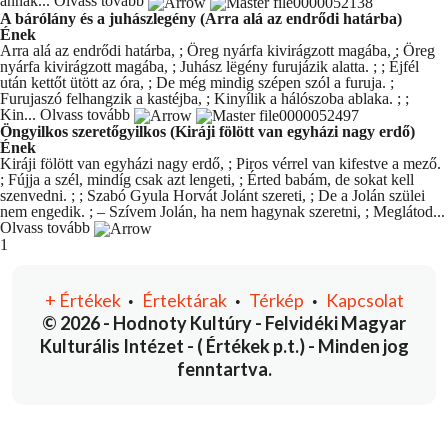
annak...
Olvass tovább
A bárólány és a juhászlegény (Arra alá az endrődi határba)
Ének
Arra alá az endrődi határba, ; Öreg nyárfa kivirágzott magába, ; Öreg
nyárfa kivirágzott magába, ; Juhász lëgény furujázik alatta. ; ; Éjfél
után kettőt ütött az óra, ; De még mindig szépen szól a furuja. ;
Furujaszó felhangzik a kastéjba, ; Kinyílik a hálószoba ablaka. ; ;
Kin...
Olvass tovább
Öngyilkos szeretőgyilkos (Kiráji fölött van egyházi nagy erdő)
Ének
Kiráji fölött van egyházi nagy erdő, ; Piros vérrel van kifestve a mező.
; Fújja a szél, mindíg csak azt lengeti, ; Érted babám, de sokat kell
szenvedni. ; ; Szabó Gyula Horvát Jolánt szereti, ; De a Jolán szülei
nem engedik. ; – Szívem Jolán, ha nem hagynak szeretni, ; Meglátod...
Olvass tovább
You're currently reading page
1
+
Értékek
Értektárak
Térkép
Kapcsolat
•
•
•
© 2026 - Hodnoty Kultúry - Felvidéki Magyar
Kulturális Intézet - ( Értékek p.t.) - Minden jog
fenntartva.