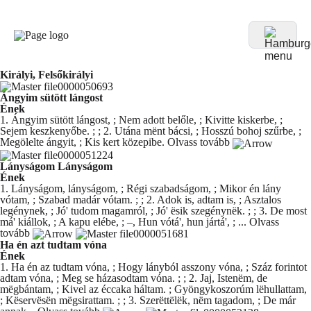
Királyi, Felsőkirályi
Ángyim sütött lángost
Ének
1. Ángyim sütött lángost, ; Nem adott belőle, ; Kivitte kiskerbe, ;
Sejem keszkenyőbe. ; ; 2. Utána mënt bácsi, ; Hosszú bohoj szűrbe, ;
Megölelte ángyit, ; Kis kert közepibe.
Olvass tovább
Lányságom Lányságom
Ének
1. Lányságom, lányságom, ; Régi szabadságom, ; Mikor én lány
vótam, ; Szabad madár vótam. ; ; 2. Adok is, adtam is, ; Asztalos
legénynek, ; Jó' tudom magamról, ; Jó' ësik szegénynëk. ; ; 3. De most
má' kiállok, ; A kapu elébe, ; –, Hun vótá', hun jártá', ; ...
Olvass
tovább
Ha én azt tudtam vóna
Ének
1. Ha én az tudtam vóna, ; Hogy lányból asszony vóna, ; Száz forintot
adtam vóna, ; Meg se házasodtam vóna. ; ; 2. Jaj, Istenëm, de
mëgbántam, ; Kivel az éccaka háltam. ; Gyöngykoszorúm lëhullattam,
; Këservësën mëgsirattam. ; ; 3. Szerëttëlëk, nëm tagadom, ; De már