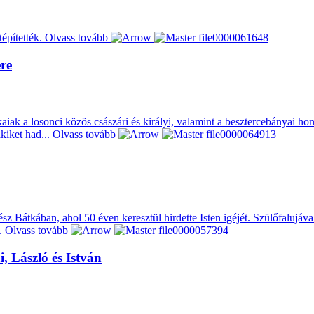
tépítették.
Olvass tovább
ére
iak a losonci közös császári és királyi, valamint a besztercebányai ho
kiket had...
Olvass tovább
z Bátkában, ahol 50 éven keresztül hirdette Isten igéjét. Szülőfalujával
..
Olvass tovább
, László és István