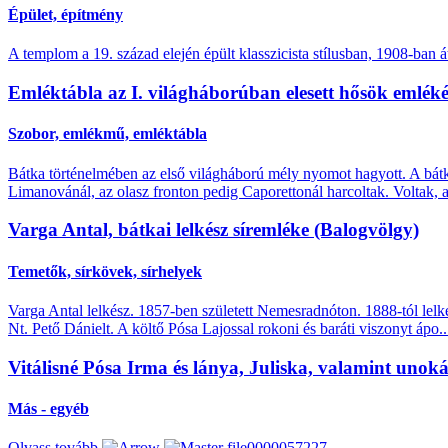
Épület, építmény
A templom a 19. század elején épült klasszicista stílusban, 1908-ban á
Emléktábla az I. világháborúban elesett hősök emlék
Szobor, emlékmű, emléktábla
Bátka történelmében az első világháború mély nyomot hagyott. A bátka
Limanovánál, az olasz fronton pedig Caporettonál harcoltak. Voltak, a
Varga Antal, bátkai lelkész síremléke (Balogvölgy)
Temetők, sírkövek, sírhelyek
Varga Antal lelkész. 1857-ben született Nemesradnóton. 1888-tól lelkés
Nt. Pető Dánielt. A költő Pósa Lajossal rokoni és baráti viszonyt ápo.
Vitálisné Pósa Irma és lánya, Juliska, valamint unokái
Más - egyéb
Olvass tovább