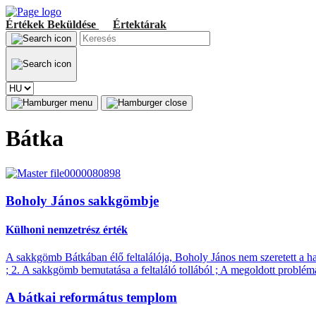
Értékek
Beküldése
Értektárak
Bátka
Boholy János sakkgömbje
Külhoni nemzetrész érték
A sakkgömb Bátkában élő feltalálója, Boholy János nem szeretett a ha
; 2. A sakkgömb bemutatása a feltaláló tollából ; A megoldott problém
A bátkai református templom