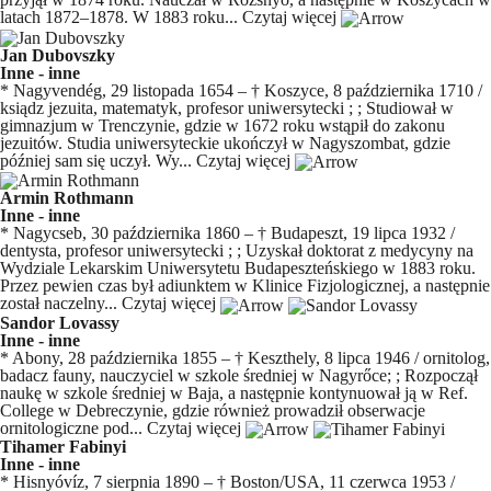
latach 1872–1878. W 1883 roku...
Czytaj więcej
Jan Dubovszky
Inne - inne
* Nagyvendég, 29 listopada 1654 – † Koszyce, 8 października 1710 /
ksiądz jezuita, matematyk, profesor uniwersytecki ; ; Studiował w
gimnazjum w Trenczynie, gdzie w 1672 roku wstąpił do zakonu
jezuitów. Studia uniwersyteckie ukończył w Nagyszombat, gdzie
później sam się uczył. Wy...
Czytaj więcej
Armin Rothmann
Inne - inne
* Nagycseb, 30 października 1860 – † Budapeszt, 19 lipca 1932 /
dentysta, profesor uniwersytecki ; ; Uzyskał doktorat z medycyny na
Wydziale Lekarskim Uniwersytetu Budapeszteńskiego w 1883 roku.
Przez pewien czas był adiunktem w Klinice Fizjologicznej, a następnie
został naczelny...
Czytaj więcej
Sandor Lovassy
Inne - inne
* Abony, 28 października 1855 – † Keszthely, 8 lipca 1946 / ornitolog,
badacz fauny, nauczyciel w szkole średniej w Nagyrőce; ; Rozpoczął
naukę w szkole średniej w Baja, a następnie kontynuował ją w Ref.
College w Debreczynie, gdzie również prowadził obserwacje
ornitologiczne pod...
Czytaj więcej
Tihamer Fabinyi
Inne - inne
* Hisnyóvíz, 7 sierpnia 1890 – † Boston/USA, 11 czerwca 1953 /