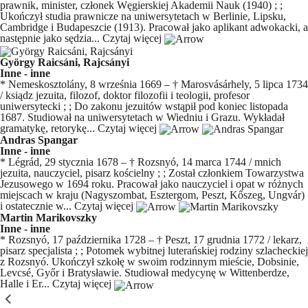
prawnik, minister, członek Węgierskiej Akademii Nauk (1940) ; ;
Ukończył studia prawnicze na uniwersytetach w Berlinie, Lipsku,
Cambridge i Budapeszcie (1913). Pracował jako aplikant adwokacki, a
następnie jako sędzia...
Czytaj więcej
György Raicsáni, Rajcsányi
Inne - inne
* Nemeskosztolány, 8 września 1669 – † Marosvásárhely, 5 lipca 1734
/ ksiądz jezuita, filozof, doktor filozofii i teologii, profesor
uniwersytecki ; ; Do zakonu jezuitów wstąpił pod koniec listopada
1687. Studiował na uniwersytetach w Wiedniu i Grazu. Wykładał
gramatykę, retorykę...
Czytaj więcej
Andras Spangar
Inne - inne
* Légrád, 29 stycznia 1678 – † Rozsnyó, 14 marca 1744 / mnich
jezuita, nauczyciel, pisarz kościelny ; ; Został członkiem Towarzystwa
Jezusowego w 1694 roku. Pracował jako nauczyciel i opat w różnych
miejscach w kraju (Nagyszombat, Esztergom, Peszt, Kőszeg, Ungvár)
i ostatecznie w...
Czytaj więcej
Martin Marikovszky
Inne - inne
* Rozsnyó, 17 października 1728 – † Peszt, 17 grudnia 1772 / lekarz,
pisarz specjalista ; ; Potomek wybitnej luterańskiej rodziny szlacheckiej
z Rozsnyó. Ukończył szkołę w swoim rodzinnym mieście, Dobsinie,
Levcsé, Győr i Bratysławie. Studiował medycynę w Wittenberdze,
Halle i Er...
Czytaj więcej