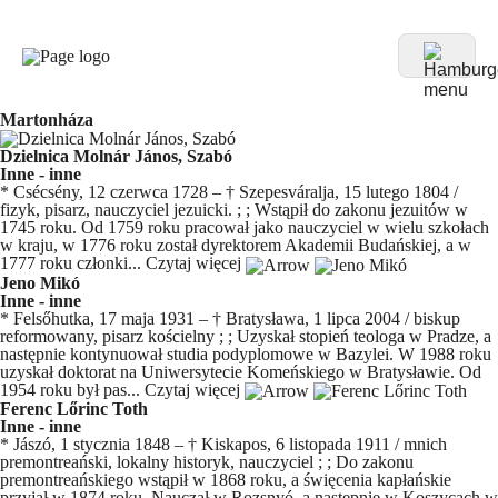
Martonháza
Dzielnica Molnár János, Szabó
Inne - inne
* Csécsény, 12 czerwca 1728 – † Szepesváralja, 15 lutego 1804 /
fizyk, pisarz, nauczyciel jezuicki. ; ; Wstąpił do zakonu jezuitów w
1745 roku. Od 1759 roku pracował jako nauczyciel w wielu szkołach
w kraju, w 1776 roku został dyrektorem Akademii Budańskiej, a w
1777 roku członki...
Czytaj więcej
Jeno Mikó
Inne - inne
* Felsőhutka, 17 maja 1931 – † Bratysława, 1 lipca 2004 / biskup
reformowany, pisarz kościelny ; ; Uzyskał stopień teologa w Pradze, a
następnie kontynuował studia podyplomowe w Bazylei. W 1988 roku
uzyskał doktorat na Uniwersytecie Komeńskiego w Bratysławie. Od
1954 roku był pas...
Czytaj więcej
Ferenc Lőrinc Toth
Inne - inne
* Jászó, 1 stycznia 1848 – † Kiskapos, 6 listopada 1911 / mnich
premontreański, lokalny historyk, nauczyciel ; ; Do zakonu
premontreańskiego wstąpił w 1868 roku, a święcenia kapłańskie
przyjął w 1874 roku. Nauczał w Rozsnyó, a następnie w Koszycach w