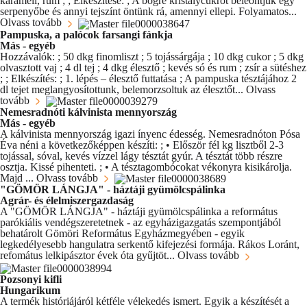
karamell, rum ; ; Elkészítése: ; A bögre kristálycukrot beleöntjük egy
serpenyőbe és annyi tejszínt öntünk rá, amennyi ellepi. Folyamatos...
Olvass tovább
Pampuska, a palócok farsangi fánkja
Más - egyéb
Hozzávalók: ; 50 dkg finomliszt ; 5 tojássárgája ; 10 dkg cukor ; 5 dkg
olvasztott vaj ; 4 dl tej ; 4 dkg élesztő ; kevés só és rum ; zsír a sütéshez
; ; Elkészítés: ; 1. lépés – élesztő futtatása ; A pampuska tésztájához 2
dl tejet meglangyosítottunk, belemorzsoltuk az élesztőt...
Olvass
tovább
Nemesradnóti kálvinista mennyország
Más - egyéb
A kálvinista mennyország igazi ínyenc édesség. Nemesradnóton Pósa
Éva néni a következőképpen készíti: ; • Először fél kg lisztből 2-3
tojással, sóval, kevés vízzel lágy tésztát gyúr. A tésztát több részre
osztja. Kissé pihenteti. ; • A tésztagombócokat vékonyra kisikárolja.
Majd ...
Olvass tovább
"GÖMÖR LÁNGJA" - háztáji gyümölcspálinka
Agrár- és élelmiszergazdaság
A "GÖMÖR LÁNGJA" - háztáji gyümölcspálinka a református
parókiális vendégszeretetnek - az egyházigazgatás szempontjából
behatárolt Gömöri Református Egyházmegyében - egyik
legkedélyesebb hangulatra serkentő kifejezési formája. Rákos Loránt,
refomátus lelkipásztor évek óta gyűjtöt...
Olvass tovább
Pozsonyi kifli
Hungarikum
A termék históriájáról kétféle vélekedés ismert. Egyik a készítését a