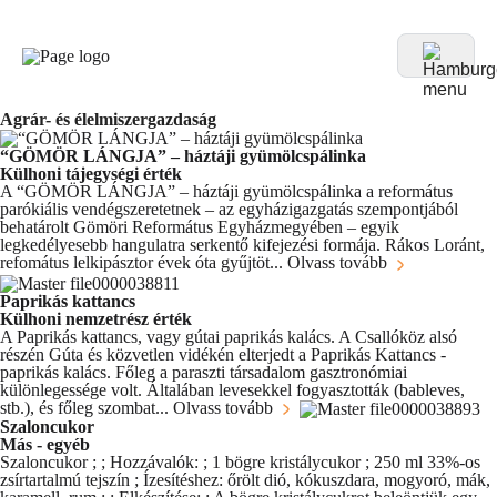
Agrár- és élelmiszergazdaság
“GÖMÖR LÁNGJA” – háztáji gyümölcspálinka
Külhoni tájegységi érték
A “GÖMÖR LÁNGJA” – háztáji gyümölcspálinka a református
parókiális vendégszeretetnek – az egyházigazgatás szempontjából
behatárolt Gömöri Református Egyházmegyében – egyik
legkedélyesebb hangulatra serkentő kifejezési formája. Rákos Loránt,
refomátus lelkipásztor évek óta gyűjtöt...
Olvass tovább
Paprikás kattancs
Külhoni nemzetrész érték
A Paprikás kattancs, vagy gútai paprikás kalács. A Csallóköz alsó
részén Gúta és közvetlen vidékén elterjedt a Paprikás Kattancs -
paprikás kalács. Főleg a paraszti társadalom gasztronómiai
különlegessége volt. Általában levesekkel fogyasztották (bableves,
stb.), és főleg szombat...
Olvass tovább
Szaloncukor
Más - egyéb
Szaloncukor ; ; Hozzávalók: ; 1 bögre kristálycukor ; 250 ml 33%-os
zsírtartalmú tejszín ; Ízesítéshez: őrölt dió, kókuszdara, mogyoró, mák,