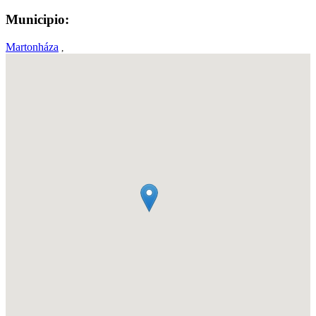
Municipio:
Martonháza
,