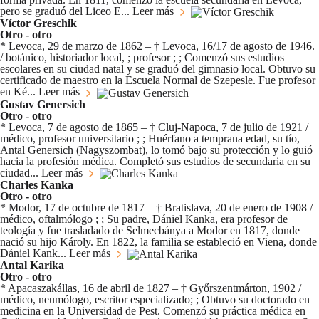
pero se graduó del Liceo E...
Leer más
Víctor Greschik
Otro - otro
* Levoca, 29 de marzo de 1862 – † Levoca, 16/17 de agosto de 1946.
/ botánico, historiador local, ; profesor ; ; Comenzó sus estudios
escolares en su ciudad natal y se graduó del gimnasio local. Obtuvo su
certificado de maestro en la Escuela Normal de Szepesle. Fue profesor
en Ké...
Leer más
Gustav Genersich
Otro - otro
* Levoca, 7 de agosto de 1865 – † Cluj-Napoca, 7 de julio de 1921 /
médico, profesor universitario ; ; Huérfano a temprana edad, su tío,
Antal Genersich (Nagyszombat), lo tomó bajo su protección y lo guió
hacia la profesión médica. Completó sus estudios de secundaria en su
ciudad...
Leer más
Charles Kanka
Otro - otro
* Modor, 17 de octubre de 1817 – † Bratislava, 20 de enero de 1908 /
médico, oftalmólogo ; ; Su padre, Dániel Kanka, era profesor de
teología y fue trasladado de Selmecbánya a Modor en 1817, donde
nació su hijo Károly. En 1822, la familia se estableció en Viena, donde
Dániel Kank...
Leer más
Antal Karika
Otro - otro
* Apacaszakállas, 16 de abril de 1827 – † Győrszentmárton, 1902 /
médico, neumólogo, escritor especializado; ; Obtuvo su doctorado en
medicina en la Universidad de Pest. Comenzó su práctica médica en