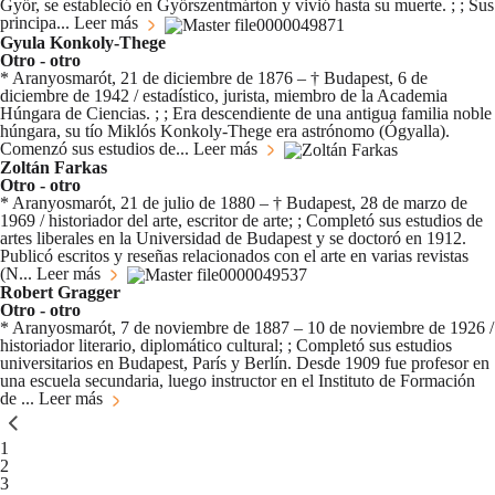
Győr, se estableció en Győrszentmárton y vivió hasta su muerte. ; ; Sus
principa...
Leer más
Gyula Konkoly-Thege
Otro - otro
* Aranyosmarót, 21 de diciembre de 1876 – † Budapest, 6 de
diciembre de 1942 / estadístico, jurista, miembro de la Academia
Húngara de Ciencias. ; ; Era descendiente de una antigua familia noble
húngara, su tío Miklós Konkoly-Thege era astrónomo (Ógyalla).
Comenzó sus estudios de...
Leer más
Zoltán Farkas
Otro - otro
* Aranyosmarót, 21 de julio de 1880 – † Budapest, 28 de marzo de
1969 / historiador del arte, escritor de arte; ; Completó sus estudios de
artes liberales en la Universidad de Budapest y se doctoró en 1912.
Publicó escritos y reseñas relacionados con el arte en varias revistas
(N...
Leer más
Robert Gragger
Otro - otro
* Aranyosmarót, 7 de noviembre de 1887 – 10 de noviembre de 1926 /
historiador literario, diplomático cultural; ; Completó sus estudios
universitarios en Budapest, París y Berlín. Desde 1909 fue profesor en
una escuela secundaria, luego instructor en el Instituto de Formación
de ...
Leer más
You're currently reading page
1
Página
2
Página
3