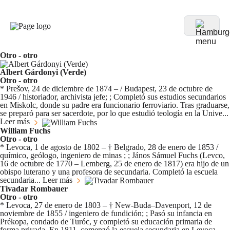
Otro - otro
Albert Gárdonyi (Verde)
Otro - otro
* Prešov, 24 de diciembre de 1874 – / Budapest, 23 de octubre de
1946 / historiador, archivista jefe; ; Completó sus estudios secundarios
en Miskolc, donde su padre era funcionario ferroviario. Tras graduarse,
se preparó para ser sacerdote, por lo que estudió teología en la Unive...
Leer más
William Fuchs
Otro - otro
* Levoca, 1 de agosto de 1802 – † Belgrado, 28 de enero de 1853 /
químico, geólogo, ingeniero de minas ; ; János Sámuel Fuchs (Levco,
16 de octubre de 1770 – Lemberg, 25 de enero de 1817) era hijo de un
obispo luterano y una profesora de secundaria. Completó la escuela
secundaria...
Leer más
Tivadar Rombauer
Otro - otro
* Levoca, 27 de enero de 1803 – † New-Buda–Davenport, 12 de
noviembre de 1855 / ingeniero de fundición; ; Pasó su infancia en
Prékopa, condado de Turóc, y completó su educación primaria de
forma privada. En 1811, comenzó la escuela secundaria en Levoca,