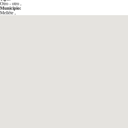
Otro - otro
,
Municipio:
Melléte
,