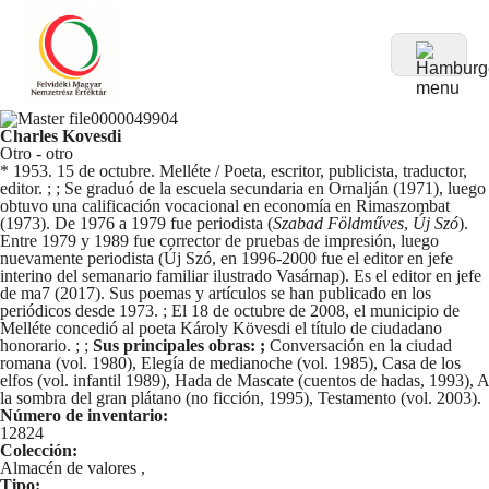
Charles Kovesdi
Otro - otro
* 1953. 15 de octubre. Melléte / Poeta, escritor, publicista, traductor,
editor. ; ; Se graduó de la escuela secundaria en Ornalján (1971), luego
obtuvo una calificación vocacional en economía en Rimaszombat
(1973). De 1976 a 1979 fue periodista (
Szabad Földműves
,
Új Szó
).
Entre 1979 y 1989 fue corrector de pruebas de impresión, luego
nuevamente periodista (Új Szó, en 1996-2000 fue el editor en jefe
interino del semanario familiar ilustrado Vasárnap). Es el editor en jefe
de ma7 (2017). Sus poemas y artículos se han publicado en los
periódicos desde 1973. ; El 18 de octubre de 2008, el municipio de
Melléte concedió al poeta Károly Kövesdi el título de ciudadano
honorario. ; ;
Sus principales obras: ;
Conversación en la ciudad
romana (vol. 1980), Elegía de medianoche (vol. 1985), Casa de los
elfos (vol. infantil 1989), Hada de Mascate (cuentos de hadas, 1993), A
la sombra del gran plátano (no ficción, 1995), Testamento (vol. 2003).
Número de inventario:
12824
Colección:
Almacén de valores
,
Tipo: