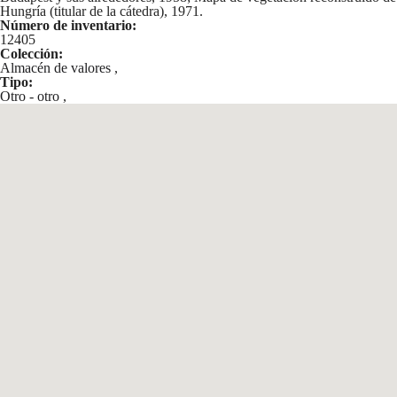
Hungría (titular de la cátedra), 1971.
Número de inventario:
12405
Colección:
Almacén de valores
,
Tipo:
Otro - otro
,