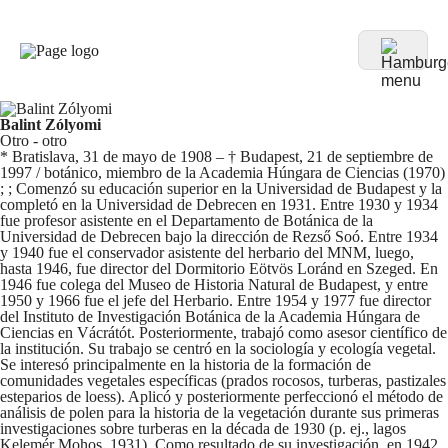
Balint Zólyomi
Otro - otro
* Bratislava, 31 de mayo de 1908 – † Budapest, 21 de septiembre de
1997 / botánico, miembro de la Academia Húngara de Ciencias (1970)
; ; Comenzó su educación superior en la Universidad de Budapest y la
completó en la Universidad de Debrecen en 1931. Entre 1930 y 1934
fue profesor asistente en el Departamento de Botánica de la
Universidad de Debrecen bajo la dirección de Rezső Soó. Entre 1934
y 1940 fue el conservador asistente del herbario del MNM, luego,
hasta 1946, fue director del Dormitorio Eötvös Loránd en Szeged. En
1946 fue colega del Museo de Historia Natural de Budapest, y entre
1950 y 1966 fue el jefe del Herbario. Entre 1954 y 1977 fue director
del Instituto de Investigación Botánica de la Academia Húngara de
Ciencias en Vácrátót. Posteriormente, trabajó como asesor científico de
la institución. Su trabajo se centró en la sociología y ecología vegetal.
Se interesó principalmente en la historia de la formación de
comunidades vegetales específicas (prados rocosos, turberas, pastizales
esteparios de loess). Aplicó y posteriormente perfeccionó el método de
análisis de polen para la historia de la vegetación durante sus primeras
investigaciones sobre turberas en la década de 1930 (p. ej., lagos
Kelemér Mohos, 1931). Como resultado de su investigación, en 1942