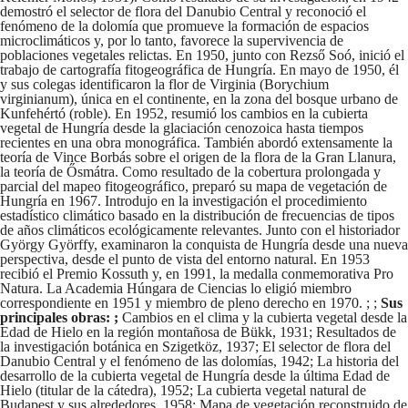
demostró el selector de flora del Danubio Central y reconoció el
fenómeno de la dolomía que promueve la formación de espacios
microclimáticos y, por lo tanto, favorece la supervivencia de
poblaciones vegetales relictas. En 1950, junto con Rezső Soó, inició el
trabajo de cartografía fitogeográfica de Hungría. En mayo de 1950, él
y sus colegas identificaron la flor de Virginia (Borychium
virginianum), única en el continente, en la zona del bosque urbano de
Kunfehértó (roble). En 1952, resumió los cambios en la cubierta
vegetal de Hungría desde la glaciación cenozoica hasta tiempos
recientes en una obra monográfica. También abordó extensamente la
teoría de Vince Borbás sobre el origen de la flora de la Gran Llanura,
la teoría de Ősmátra. Como resultado de la cobertura prolongada y
parcial del mapeo fitogeográfico, preparó su mapa de vegetación de
Hungría en 1967. Introdujo en la investigación el procedimiento
estadístico climático basado en la distribución de frecuencias de tipos
de años climáticos ecológicamente relevantes. Junto con el historiador
György Györffy, examinaron la conquista de Hungría desde una nueva
perspectiva, desde el punto de vista del entorno natural. En 1953
recibió el Premio Kossuth y, en 1991, la medalla conmemorativa Pro
Natura. La Academia Húngara de Ciencias lo eligió miembro
correspondiente en 1951 y miembro de pleno derecho en 1970. ; ;
Sus
principales obras: ;
Cambios en el clima y la cubierta vegetal desde la
Edad de Hielo en la región montañosa de Bükk, 1931; Resultados de
la investigación botánica en Szigetköz, 1937; El selector de flora del
Danubio Central y el fenómeno de las dolomías, 1942; La historia del
desarrollo de la cubierta vegetal de Hungría desde la última Edad de
Hielo (titular de la cátedra), 1952; La cubierta vegetal natural de
Budapest y sus alrededores, 1958; Mapa de vegetación reconstruido de