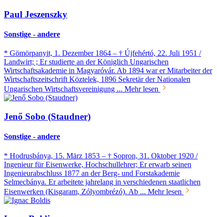
Paul Jeszenszky
Sonstige - andere
* Gömörpanyit, 1. Dezember 1864 – † Újfehértó, 22. Juli 1951 /
Landwirt; ; Er studierte an der Königlich Ungarischen
Wirtschaftsakademie in Magyaróvár. Ab 1894 war er Mitarbeiter der
Wirtschaftszeitschrift Köztelek, 1896 Sekretär der Nationalen
Ungarischen Wirtschaftsvereinigung ...
Mehr lesen
Jenő Sobo (Staudner)
Sonstige - andere
* Hodrusbánya, 15. März 1853 – † Sopron, 31. Oktober 1920 /
Ingenieur für Eisenwerke, Hochschullehrer; Er erwarb seinen
Ingenieurabschluss 1877 an der Berg- und Forstakademie
Selmecbánya. Er arbeitete jahrelang in verschiedenen staatlichen
Eisenwerken (Kisgaram, Zólyombrézó). Ab ...
Mehr lesen