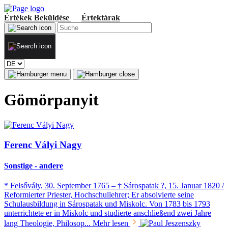
Értékek
Beküldése
Értektárak
Gömörpanyit
Ferenc Vályi Nagy
Sonstige - andere
* Felsővály, 30. September 1765 – † Sárospatak ?, 15. Januar 1820 /
Reformierter Priester, Hochschullehrer; Er absolvierte seine
Schulausbildung in Sárospatak und Miskolc. Von 1783 bis 1793
unterrichtete er in Miskolc und studierte anschließend zwei Jahre
lang Theologie, Philosop...
Mehr lesen