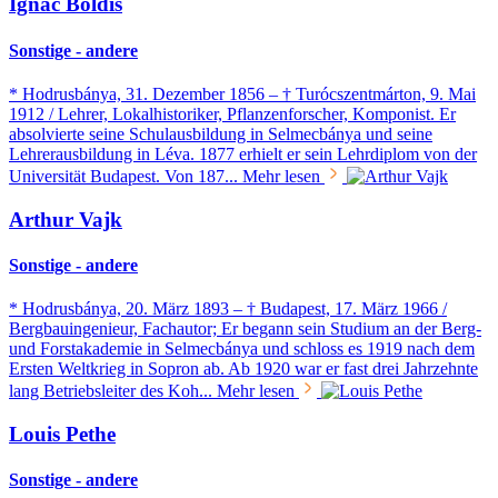
Ignac Boldis
Sonstige - andere
* Hodrusbánya, 31. Dezember 1856 – † Turócszentmárton, 9. Mai
1912 / Lehrer, Lokalhistoriker, Pflanzenforscher, Komponist. Er
absolvierte seine Schulausbildung in Selmecbánya und seine
Lehrerausbildung in Léva. 1877 erhielt er sein Lehrdiplom von der
Universität Budapest. Von 187...
Mehr lesen
Arthur Vajk
Sonstige - andere
* Hodrusbánya, 20. März 1893 – † Budapest, 17. März 1966 /
Bergbauingenieur, Fachautor; Er begann sein Studium an der Berg-
und Forstakademie in Selmecbánya und schloss es 1919 nach dem
Ersten Weltkrieg in Sopron ab. Ab 1920 war er fast drei Jahrzehnte
lang Betriebsleiter des Koh...
Mehr lesen
Louis Pethe
Sonstige - andere