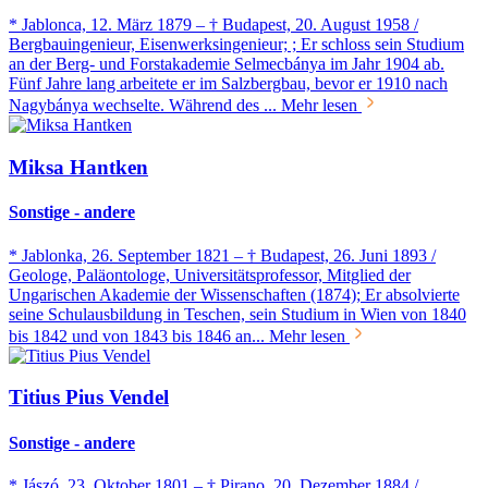
* Jablonca, 12. März 1879 – † Budapest, 20. August 1958 /
Bergbauingenieur, Eisenwerksingenieur; ; Er schloss sein Studium
an der Berg- und Forstakademie Selmecbánya im Jahr 1904 ab.
Fünf Jahre lang arbeitete er im Salzbergbau, bevor er 1910 nach
Nagybánya wechselte. Während des ...
Mehr lesen
Miksa Hantken
Sonstige - andere
* Jablonka, 26. September 1821 – † Budapest, 26. Juni 1893 /
Geologe, Paläontologe, Universitätsprofessor, Mitglied der
Ungarischen Akademie der Wissenschaften (1874); Er absolvierte
seine Schulausbildung in Teschen, sein Studium in Wien von 1840
bis 1842 und von 1843 bis 1846 an...
Mehr lesen
Titius Pius Vendel
Sonstige - andere
* Jászó, 23. Oktober 1801 – † Pirano, 20. Dezember 1884 /