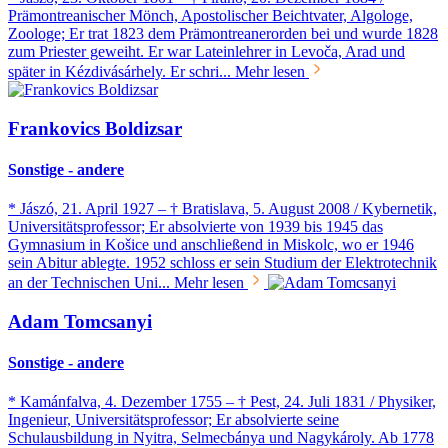
Prämontreanischer Mönch, Apostolischer Beichtvater, Algologe,
Zoologe; Er trat 1823 dem Prämontreanerorden bei und wurde 1828
zum Priester geweiht. Er war Lateinlehrer in Levoča, Arad und
später in Kézdivásárhely. Er schri...
Mehr lesen
Frankovics Boldizsar
Sonstige - andere
* Jászó, 21. April 1927 – † Bratislava, 5. August 2008 / Kybernetik,
Universitätsprofessor; Er absolvierte von 1939 bis 1945 das
Gymnasium in Košice und anschließend in Miskolc, wo er 1946
sein Abitur ablegte. 1952 schloss er sein Studium der Elektrotechnik
an der Technischen Uni...
Mehr lesen
Adam Tomcsanyi
Sonstige - andere
* Kamánfalva, 4. Dezember 1755 – † Pest, 24. Juli 1831 / Physiker,
Ingenieur, Universitätsprofessor; Er absolvierte seine
Schulausbildung in Nyitra, Selmecbánya und Nagykároly. Ab 1778