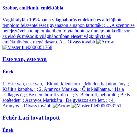
Szobor, emlékmű, emléktábla
Vágkirályfán 1998-ban a világháborús emlékmű és a felújított
templom felszentelését ugyanazon a napon tartották: ; …A szentmise
befejeztével a templomkertben folytatódott az ünnep: ott került sor
az első és második világháborúban elesett vágkirályfaiak
emlékművének megáldására. A...
Olvass tovább
Este van, este van
Ének
1. Este van, este van, ; Elmúlt kilenc óra. ; Minden hajadon lány, ;
Kiállt a kapuba. ; ; 2. Aranyos Mariska, ; Ő is kiállhatna, ; Ha a
csillagos ég ; Be nem borult volna. ; ; 3. Beborult, beborult, ; Be is
sötétedett, ; Aranyos Mariskára ; De gyászos este lett. ; ; 4.
Aranyos...
Olvass tovább
Fehér Laci lovat lopott
Ének