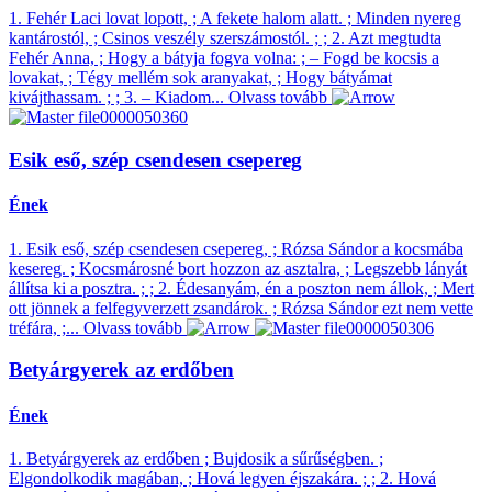
1. Fehér Laci lovat lopott, ; A fekete halom alatt. ; Minden nyereg
kantárostól, ; Csinos veszély szerszámostól. ; ; 2. Azt megtudta
Fehér Anna, ; Hogy a bátyja fogva volna: ; – Fogd be kocsis a
lovakat, ; Tégy mellém sok aranyakat, ; Hogy bátyámat
kivájthassam. ; ; 3. – Kiadom...
Olvass tovább
Esik eső, szép csendesen csepereg
Ének
1. Esik eső, szép csendesen csepereg, ; Rózsa Sándor a kocsmába
kesereg. ; Kocsmárosné bort hozzon az asztalra, ; Legszebb lányát
állítsa ki a posztra. ; ; 2. Édesanyám, én a poszton nem állok, ; Mert
ott jönnek a felfegyverzett zsandárok. ; Rózsa Sándor ezt nem vette
tréfára, ;...
Olvass tovább
Betyárgyerek az erdőben
Ének
1. Betyárgyerek az erdőben ; Bujdosik a sűrűségben. ;
Elgondolkodik magában, ; Hová legyen éjszakára. ; ; 2. Hová