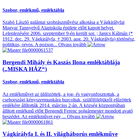
Szobor, emlékmű, emléktábla
Szabó László galántai szobrászművész alkotása a Vágkirályfai
Magyar Tannyelvű Alapiskola épülete előtt kapott helyet.
Leleplezésére 2006. szeptember 9-én került sor. ; Janics Kálmán (*
1912. dec. 29. Vágkirályfa, † 2003. aug. 20. Vágkirályfa) történész,
politikus, orvos. A pozson...
Olvass tovább
Bergendi Mihály és Kaszás Ilona emléktáblája
(„MISKA HÁZ“)
Szobor, emlékmű, emléktábla
Az emlékművet az üldözöttek, a jog- és vagyonfosztottak, a
csehországi kényszermunkára hurcoltak, szülőföldjükről elűzöttek
emlékére állították 2014. március 2-án. A község központjában
állított emlékmű előtt Bergendi Ferenc polgármester mondott avató
beszédet. Az emlékművet egy ...
Olvass tovább
Vágkirályfa I. és II. világháborús emlékműve