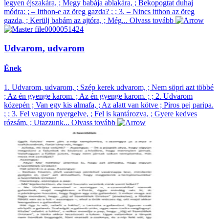
legyen éjszakára, ; Megy babája ablakára, ; Bekopogtat duhaj
módra: ; – Itthon-e az öreg gazda? ; ; 3. – Nincs itthon az öreg
gazda, ; Kerülj babám az ajtóra, ; Még...
Olvass tovább
Udvarom, udvarom
Ének
1. Udvarom, udvarom, ; Szép kerek udvarom, ; Nem söpri azt többé
; Az én gyenge karom. ; Az én gyenge karom. ; ; 2. Udvarom
közepén ; Van egy kis almafa, ; Az alatt van kötve ; Piros pej paripa.
; ; 3. Fel vagyon nyergelve, ; Fel is kantározva, ; Gyere kedves
rózsám, ; Utazzunk...
Olvass tovább