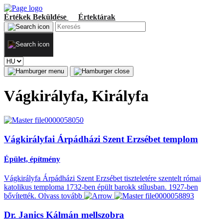
Értékek
Beküldése
Értektárak
Vágkirályfa, Királyfa
Vágkirályfai Árpádházi Szent Erzsébet templom
Épület, építmény
Vágkirályfa Árpádházi Szent Erzsébet tiszteletére szentelt római
katolikus temploma 1732-ben épült barokk stílusban. 1927-ben
bővítették.
Olvass tovább
Dr. Janics Kálmán mellszobra