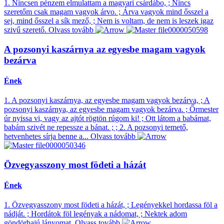
1. Nincsen pénzem elmulattam a magyari csárdábo, ; Nincs
szeretőm csak magam vagyok árvo. ; Árva vagyok mind ősszel a
sej, mind ősszel a sík mező, ; Nem is voltam, de nem is leszek igaz
szivű szerető.
Olvass tovább
A pozsonyi kaszárnya az egyesbe magam vagyok
bezárva
Ének
1. A pozsonyi kaszárnya, az egyesbe magam vagyok bezárva, ; A
pozsonyi kaszárnya, az egyesbe magam vagyok bezárva. ; Őrmester
úr nyissa vi, vagy az ajtót rögtön rúgom ki! ; Ott látom a babámat,
babám szivét ne repessze a bánat. ; ; 2. A pozsonyi temető,
hetvenhetes sírja benne a...
Olvass tovább
Özvegyasszony most födeti a házát
Ének
1. Özvegyasszony most födeti a házát, ; Legényekkel hordassa föl a
nádját. ; Hordátok föl legényak a nádomat, ; Nektek adom
göndörhajú lányomat.
Olvass tovább