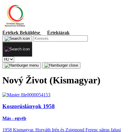
Értékek
Beküldése
Értektárak
Nový Život (Kismagyar)
Koszorúslányok 1958
Más - egyéb
1958 Kismagyar. Horváth Irén és Zsigmond Ferenc sátras falusi