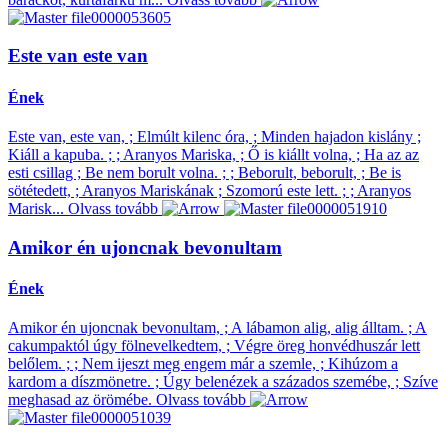
Este van este van
Ének
Este van, este van, ; Elmúlt kilenc óra, ; Minden hajadon kislány ;
Kiáll a kapuba. ; ; Aranyos Mariska, ; Ő is kiállt volna, ; Ha az az
esti csillag ; Be nem borult volna. ; ; Beborult, beborult, ; Be is
sötétedett, ; Aranyos Mariskának ; Szomorú este lett. ; ; Aranyos
Marisk...
Olvass tovább
Amikor én ujoncnak bevonultam
Ének
Amikor én ujoncnak bevonultam, ; A lábamon alig, alig álltam. ; A
cakumpaktól úgy fölnevelkedtem, ; Végre öreg honvédhuszár lett
belőlem. ; ; Nem ijeszt meg engem már a szemle, ; Kihúzom a
kardom a díszmönetre. ; Úgy belenézek a százados szemébe, ; Szíve
meghasad az örömébe.
Olvass tovább