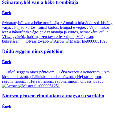
Színaranyból van a béke trombitája
Ének
Színaranyból van a béke trombitája, ; Annak a fújását de sok kislány
várja. ; Fújjad kürtös, fújjad kürtös, lefújjad-e végre, ; Vajon mikor
lesz a háborúnak vége. ; ; Azt mondja ja kürtös, nemsokára lefújja, ;
Visszagyüvök, babám, szép tavasz lesz újra. ; Virágosan,
bukrétásan, ...
Olvass tovább
Dúdú seggem nincs péntölöm
Ének
1. Dúdú seggem nincs péntölöm, ; Tóba veszött a kendöröm. ; Ami
kicsin ki is ázott, ; Pálinkáro mind elmászott. ; Hej rári rajrom,
rajrom, rajrom, ; Hej rári rajrom, rajrom, rajrom,
Olvass tovább
Nincsen pénzem elmulattam a magyari csárdábo
Ének