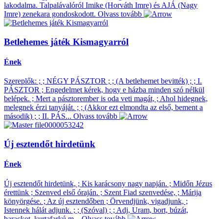
lakodalma. Talpalávalóról Imike (Horváth Imre) és AJÁ (Nagy
Imre) zenekara gondoskodott.
Olvass tovább
Betlehemes játék Kismagyarról
Ének
Szereplők: ; ; NÉGY PÁSZTOR ; ; (A betlehemet bevitték) ; ; I.
PÁSZTOR ; Engedelmet kérek, hogy e házba minden szó nélkül
belépek. ; Mert a pásztorember is oda veti magát, ; Ahol hidegnek,
melegnek érzi tanyáját. ; ; (Akkor ezt elmondta az első, bement a
második) ; ; II. PÁS...
Olvass tovább
Új esztendőt hirdetünk
Ének
Új esztendőt hirdetünk, ; Kis karácsony nagy napján. ; Midőn Jézus
érettünk ; Szenved első óraján. ; Szent Fiad szenvedése, ; Márija
könyörgése. ; Az új esztendőben ; Örvendjünk, vigadjunk, ;
Istennek hálát adjunk. ; ; (Szóval) ; ; Adj, Uram, bort, búzát,
barackot, kurtafarkú m...
Olvass tovább