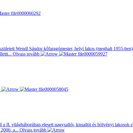
zületett Wendl Sándor kőfaragómester, helyi lakos (meghalt 1955-ben) k
etti...
Olvass tovább
b
a II. világháborúban elesett nagysallói, kissallói és hölvényi lakoso
 2006. a...
Olvass tovább