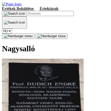
Értékek
Beküldése
Értektárak
Nagysalló