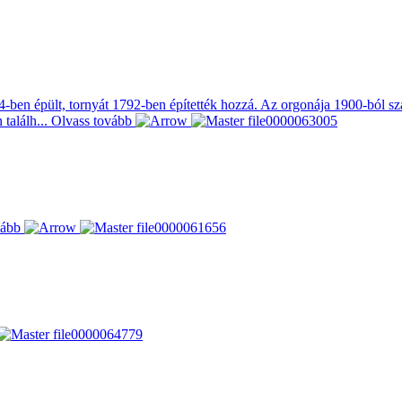
84-ben épült, tornyát 1792-ben építették hozzá. Az orgonája 1900-ból s
 találh...
Olvass tovább
vább