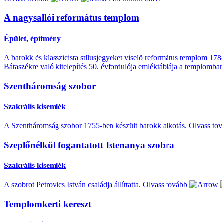
A nagysallói református templom
Épület, építmény
A barokk és klasszicista stílusjegyeket viselő református templom 17
Bátaszékre való kitelepítés 50. évfordulója emléktáblája a templomban
Szentháromság szobor
Szakrális kisemlék
A Szentháromság szobor 1755-ben készült barokk alkotás.
Olvass to
Szeplőnélkül fogantatott Istenanya szobra
Szakrális kisemlék
A szobrot Petrovics István családja állíttatta.
Olvass tovább
Templomkerti kereszt