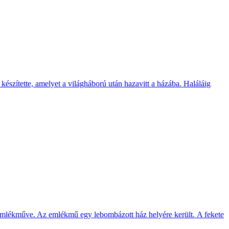
észítette, amelyet a világháború után hazavitt a házába. Haláláig
k emlékműve. Az emlékmű egy lebombázott ház helyére került. A fekete