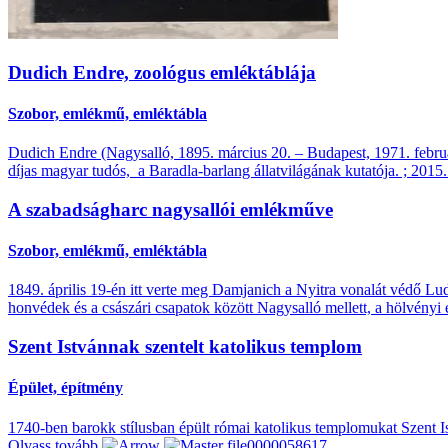
Dudich Endre, zoológus emléktáblája
Szobor, emlékmű, emléktábla
Dudich Endre (Nagysalló, 1895. március 20. – Budapest, 1971. februá
díjas magyar tudós, a Baradla-barlang állatvilágának kutatója. ; 2015
A szabadságharc nagysallói emlékműve
Szobor, emlékmű, emléktábla
1849. április 19-én itt verte meg Damjanich a Nyitra vonalát védő L
honvédek és a császári csapatok között Nagysalló mellett, a hölvényi 
Szent Istvánnak szentelt katolikus templom
Épület, építmény
1740-ben barokk stílusban épült római katolikus templomukat Szent Is
Olvass tovább