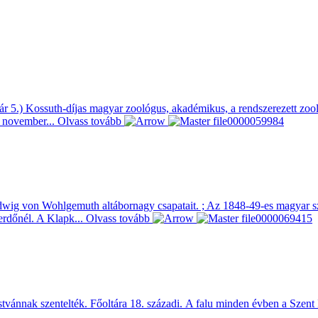
r 5.) Kossuth-díjas magyar zoológus, akadémikus, a rendszerezett zoo
. november...
Olvass tovább
udwig von Wohlgemuth altábornagy csapatait. ; Az 1848-49-es magyar sz
erdőnél. A Klapk...
Olvass tovább
tvánnak szentelték. Főoltára 18. századi. A falu minden évben a Szent 