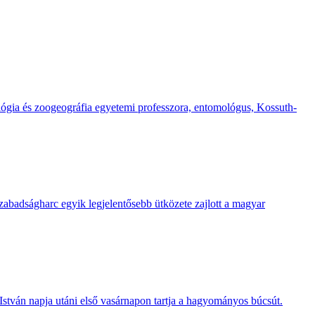
lógia és zoogeográfia egyetemi professzora, entomológus, Kossuth-
abadságharc egyik legjelentősebb ütközete zajlott a magyar
István napja utáni első vasárnapon tartja a hagyományos búcsút.