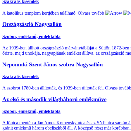
Szakrális kisemlék
A katolikus templom kertjében található.
Olvass tovább
Országzászló Nagysallón
Szobor, emlékmű, emléktábla
Az 1939-ben állított országzászló márványtábláját a Süttőn 1872-ben s
őrizte, majd unokája, nagyapjának emléket állítva, az országzászló mell
Nepomuki Szent János szobra Nagysallón
Szakrális kisemlék
A szobrot 1780-ban állították, és 1939-ben újították fel.
Olvass továb
Az első és második világháború emlékműve
Szobor, emlékmű, emléktábla
A főutca mentén a Ján Amos Komensky utca és az SNP utca sarkán áll 
gránit emlékmű három obeliszkből áll. A középső részt már korábban,