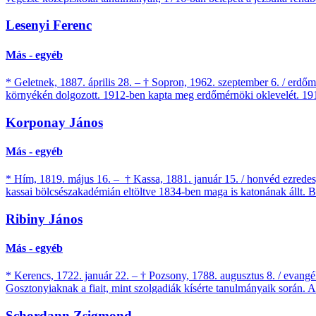
Lesenyi Ferenc
Más - egyéb
* Geletnek, 1887. április 28. – † Sopron, 1962. szeptember 6. / er
környékén dolgozott. 1912-ben kapta meg erdőmérnöki oklevelét. 191
Korponay János
Más - egyéb
* Hím, 1819. május 16. – † Kassa, 1881. január 15. / honvéd ezredes,
kassai bölcsészakadémián eltöltve 1834-ben maga is katonának állt. B
Ribiny János
Más - egyéb
* Kerencs, 1722. január 22. – † Pozsony, 1788. augusztus 8. / evangéli
Gosztonyiaknak a fiait, mint szolgadiák kísérte tanulmányaik során. 
Schordann Zsigmond