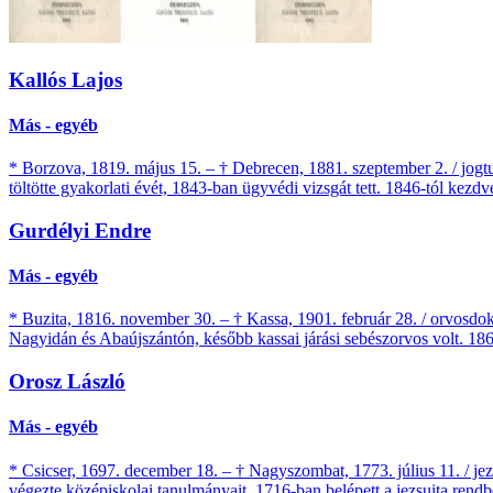
Kallós Lajos
Más - egyéb
* Borzova, 1819. május 15. – † Debrecen, 1881. szeptember 2. / jogt
töltötte gyakorlati évét, 1843-ban ügyvédi vizsgát tett. 1846-tól kezdv
Gurdélyi Endre
Más - egyéb
* Buzita, 1816. november 30. – † Kassa, 1901. február 28. / orvosdok
Nagyidán és Abaújszántón, később kassai járási sebészorvos volt. 18
Orosz László
Más - egyéb
* Csicser, 1697. december 18. – † Nagyszombat, 1773. július 11. / je
végezte középiskolai tanulmányait, 1716-ban belépett a jezsuita rendbe