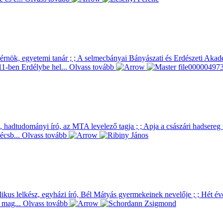
dőmérnök, egyetemi tanár ; ; A selmecbányai Bányászati és Erdészeti A
1-ben Erdélybe hel...
Olvass tovább
 hadtudományi író, az MTA levelező tagja ; ; Apja a császári hadsereg 
écsb...
Olvass tovább
kus lelkész, egyházi író, Bél Mátyás gyermekeinek nevelője ; ; Hét éves
A mag...
Olvass tovább