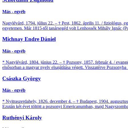
Más - egyéb
Nagylévárd, 1794. július 22. – † Pest, 1862. április 11. / fiziológus
egyetemen. Már 1815-től tanársegéd volt Lenhossék Mihály Ignác (P
Michnay Endre Dániel
Más - egyéb
* Nagylévárd, 1804. június 22. – † Pozsony, 1857. február 4. / evangél
elsősorban a magyar nyelv elsajátítása végett. Visszatérve Pozsonyba 
Császka György
Más - egyéb
* Nyitraszerdahely, 1826. december 4. – † Budapest, 1904. augusztus
Ezután két évet töltött a pozsonyi Emericanumban, majd Nagyszomba
Ruthényi Károly