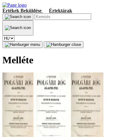
Értékek
Beküldése
Értektárak
Melléte