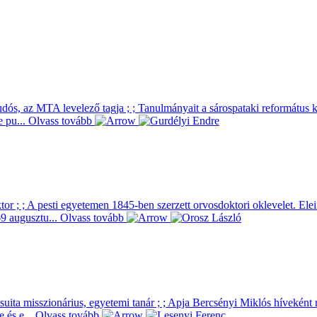
udós, az MTA levelező tagja ; ; Tanulmányait a sárospataki református
e pu...
Olvass tovább
tor ; ; A pesti egyetemen 1845-ben szerzett orvosdoktori oklevelet. Ele
69 augusztu...
Olvass tovább
zsuita misszionárius, egyetemi tanár ; ; Apja Bercsényi Miklós híveként
 és e...
Olvass tovább