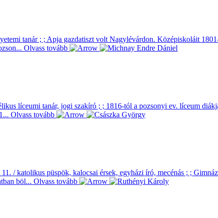
, egyetemi tanár ; ; Apja gazdatiszt volt Nagylévárdon. Középiskoláit 1
ozson...
Olvass tovább
ikus líceumi tanár, jogi szakíró ; ; 1816-tól a pozsonyi ev. líceum diá
1...
Olvass tovább
 11. / katolikus püspök, kalocsai érsek, egyházi író, mecénás ; ; Gimn
tban böl...
Olvass tovább