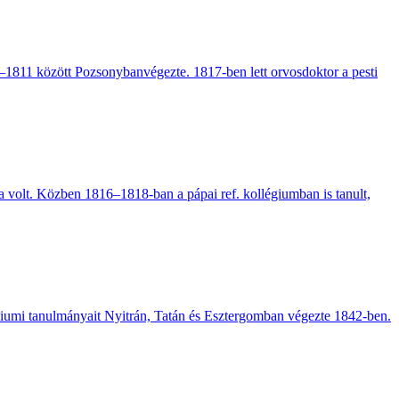
801–1811 között Pozsonybanvégezte. 1817-ben lett orvosdoktor a pesti
kja volt. Közben 1816–1818-ban a pápai ref. kollégiumban is tanult,
áziumi tanulmányait Nyitrán, Tatán és Esztergomban végezte 1842-ben.