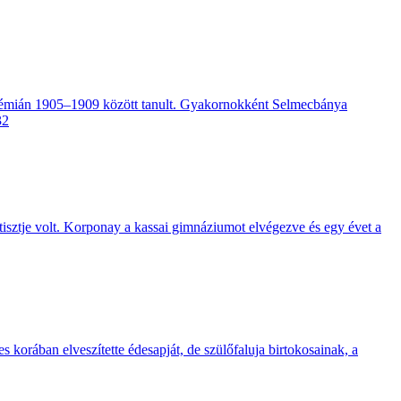
kadémián 1905–1909 között tanult. Gyakornokként Selmecbánya
tisztje volt. Korponay a kassai gimnáziumot elvégezve és egy évet a
 korában elveszítette édesapját, de szülőfaluja birtokosainak, a