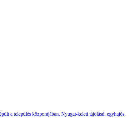
pült a település központjában. Nyugat-keleti tájolású, egyhajós,