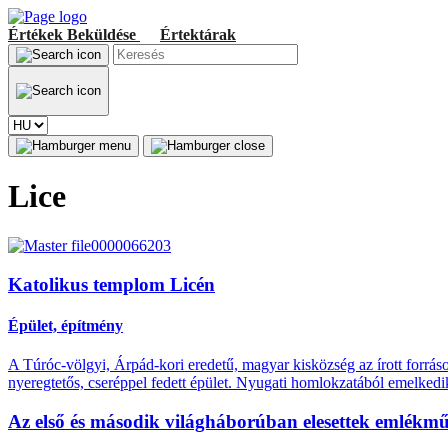
Értékek
Beküldése
Értektárak
Lice
Katolikus templom Licén
Épület, építmény
A Túróc-völgyi, Árpád-kori eredetű, magyar kisközség az írott forráso
nyeregtetős, cseréppel fedett épület. Nyugati homlokzatából emelkedik
Az első és második világháborúban elesettek emlékm