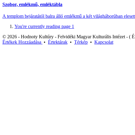
Szobor, emlékmű, emléktábla
A templom bejáratától balra álló emlékmű a két világháborúban eleset
You're currently reading page
1
© 2026 - Hodnoty Kultúry - Felvidéki Magyar Kulturális Intézet - ( Ér
Értékek
Hozzáadása
•
Értektárak
•
Térkép
•
Kapcsolat