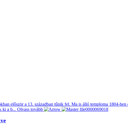
kban először a 13. században tűnik fel. Ma is álló temploma 1804-ben é
 ki a b...
Olvass tovább
űve