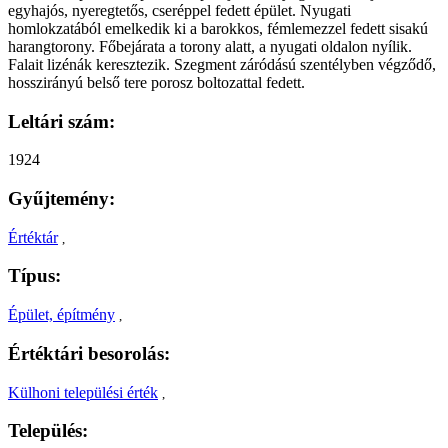
egyhajós, nyeregtetős, cseréppel fedett épület. Nyugati
homlokzatából emelkedik ki a barokkos, fémlemezzel fedett sisakú
harangtorony. Főbejárata a torony alatt, a nyugati oldalon nyílik.
Falait lizénák keresztezik. Szegment záródású szentélyben végződő,
hosszirányú belső tere porosz boltozattal fedett.
Leltári szám:
1924
Gyűjtemény:
Értéktár
,
Típus:
Épület, építmény
,
Értéktári besorolás:
Külhoni települési érték
,
Település: