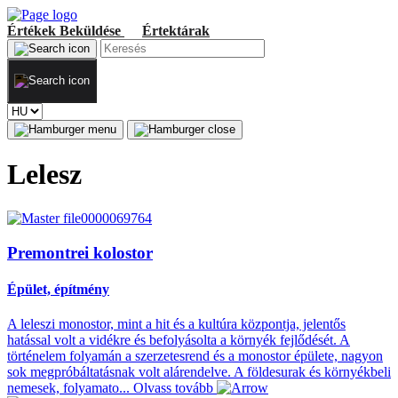
Értékek
Beküldése
Értektárak
Lelesz
Premontrei kolostor
Épület, építmény
A leleszi monostor, mint a hit és a kultúra központja, jelentős
hatással volt a vidékre és befolyásolta a környék fejlődését. A
történelem folyamán a szerzetesrend és a monostor épülete, nagyon
sok megpróbáltatásnak volt alárendelve. A földesurak és környékbeli
nemesek, folyamato...
Olvass tovább