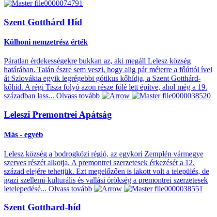
Szent Gotthárd Híd
Külhoni nemzetrész érték
Páratlan érdekességekre bukkan az, aki megáll Lelesz község
határában. Talán észre sem veszi, hogy alig pár méterre a főúttól ível
át Szlovákia egyik legrégebbi gótikus kőhídja, a Szent Gotthárd-
kőhíd. A régi Tisza folyó azon része fölé lett építve, ahol még a 19.
században lass...
Olvass tovább
Leleszi Premontrei Apátság
Más - egyéb
Lelesz község a bodrogközi régió, az egykori Zemplén vármegye
szerves részét alkotja. A premontrei szerzetesek érkezését a 12.
század elejére tehetjük. Ezt megelőzően is lakott volt a település, de
igazi szellemi-kulturális és vallási örökség a premontrei szerzetesek
letelepedésé...
Olvass tovább
Szent Gotthard-híd