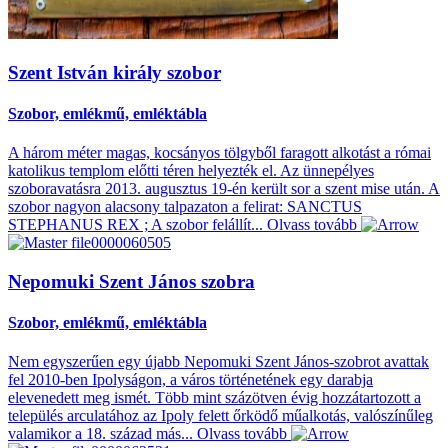
Szent István király szobor
Szobor, emlékmű, emléktábla
A három méter magas, kocsányos tölgyből faragott alkotást a római
katolikus templom előtti téren helyezték el. Az ünnepélyes
szoboravatásra 2013. augusztus 19-én került sor a szent mise után. A
szobor nagyon alacsony talpazaton a felirat: SANCTUS
STEPHANUS REX ; A szobor felállít...
Olvass tovább
Nepomuki Szent János szobra
Szobor, emlékmű, emléktábla
Nem egyszerűen egy újabb Nepomuki Szent János-szobrot avattak
fel 2010-ben Ipolyságon, a város történetének egy darabja
elevenedett meg ismét. Több mint százötven évig hozzátartozott a
település arculatához az Ipoly felett őrködő műalkotás, valószínűleg
valamikor a 18. század más...
Olvass tovább