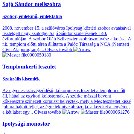
Sajó Sándor mellszobra
Szobor, emlékmű, emléktábla
2008. november 15. a szülőváros Ipolyság köztéri szobor avatásával
tisztelgett nagy szülöttje, Sajó Sándor születésének 140.
évfordulóján. A szobor Oláh Szilveszter szobrászművész alkotása. A
r.k. templom előtti téren állíttatta a Palóc Társaság a NCA (Nemzeti
Civil Alapprogram),...
Olvass tovább
Templomkerti feszület
Szakrális kisemlék
Az egyenes szárvégződésű, kőkorpuszos feszület a templom előtt
áll, háttal az egykori kolostornak. A szürke mázzal bevont
kőkeresztre színezett korpuszt helyeztek, mely a Megfeszítettet kissé
jobbra hajtott fejjel, az égre tekintve ábrázolja, a kezeket a tenyéren,
a két lábat egy...
Olvass tovább
Ipolysági monostor