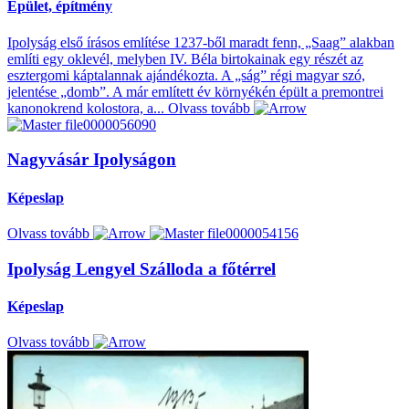
Épület, építmény
Ipolyság első írásos említése 1237-ből maradt fenn, „Saag” alakban
említi egy oklevél, melyben IV. Béla birtokainak egy részét az
esztergomi káptalannak ajándékozta. A „ság” régi magyar szó,
jelentése „domb”. A már említett év környékén épült a premontrei
kanonokrend kolostora, a...
Olvass tovább
Nagyvásár Ipolyságon
Képeslap
Olvass tovább
Ipolyság Lengyel Szálloda a főtérrel
Képeslap
Olvass tovább