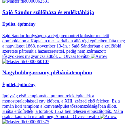
Sajó Sándor szülőháza és emléktáblája
Épület, építmény
Sajó Sándor Ipolyságon, a régi premontrei kolostor melletti
domboldalon a Káptalan utca sarkában álló régi épületben látta meg
a napvilágot 1868. november 13-án. ; Sajó Sándorban a szülőföld
szeretete párosult a hazaszeretettel, pedig nem származott
tősgyökeres magyar családból. ...
Olvass tovább
Nagyboldogasszony plébániatemplom
Épület, építmény
Ipolyság első templomát a premontreiek építették a
monostoralapítással egy időben, a XIII. század első felében. Ez a
román kori templom a konventépület tőszomszédságában állott.
Hiába erődítették, a törökök 1552-ben teljesen elpusztították. Mára
csak a kapuzata maradt meg. A most...
Olvass tovább