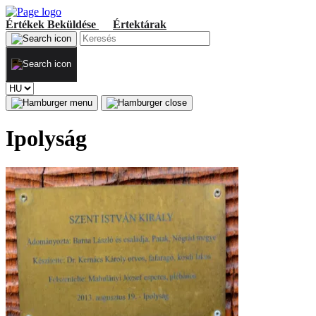
Értékek
Beküldése
Értektárak
Ipolyság