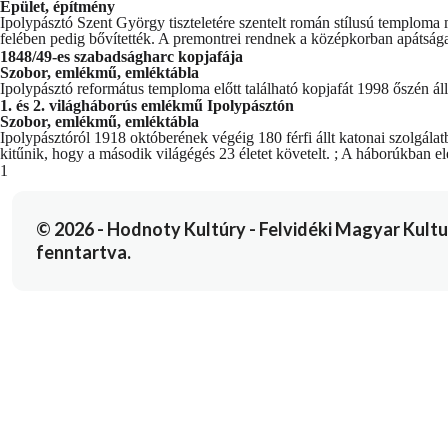
Épület, építmény
Ipolypásztó Szent György tiszteletére szentelt román stílusú temploma 
felében pedig bővítették. A premontrei rendnek a középkorban apátsága 
1848/49-es szabadságharc kopjafája
Szobor, emlékmű, emléktábla
Ipolypásztó református temploma előtt található kopjafát 1998 őszén á
1. és 2. világháborús emlékmű Ipolypásztón
Szobor, emlékmű, emléktábla
Ipolypásztóról 1918 októberének végéig 180 férfi állt katonai szolgála
kitűnik, hogy a második világégés 23 életet követelt. ; A háborúkban el
You're currently reading page
1
© 2026 - Hodnoty Kultúry - Felvidéki Magyar Kulturál
fenntartva.