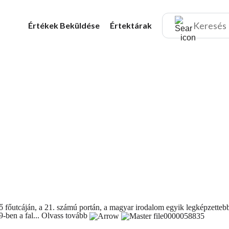
Értékek
Beküldése
Értektárak
 főutcáján, a 21. számú portán, a magyar irodalom egyik legképzettebb
-ben a fal...
Olvass tovább