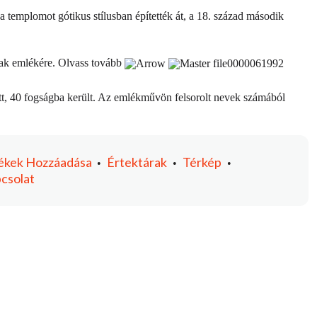
a templomot gótikus stílusban építették át, a 18. század második
nak emlékére.
Olvass tovább
sett, 40 fogságba került. Az emlékművön felsorolt nevek számából
ékek
Hozzáadása
Értektárak
Térkép
•
•
•
csolat