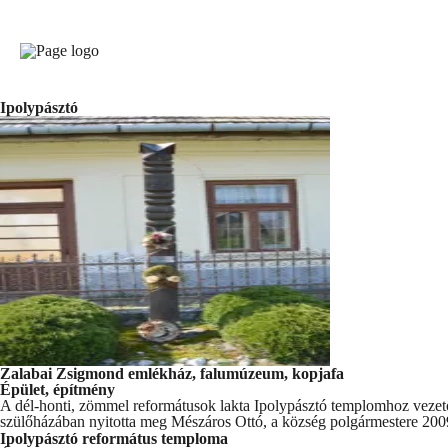
Ipolypásztó
Zalabai Zsigmond emlékház, falumúzeum, kopjafa
Épület, építmény
A dél-honti, zömmel reformátusok lakta Ipolypásztó templomhoz vezető
szülőházában nyitotta meg Mészáros Ottó, a község polgármestere 2009
Ipolypásztó református temploma