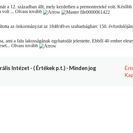
már a 12. században állt, mely kezdetben a premontreieké volt. Később 
volt ...
Olvass tovább
llította az önkormányzat az 1848/49-es szabadságharc 150. évfordulójá
tba, ami a falu lakosságának egyhatodát jelentette. Ebből 40 ember ele
eset...
Olvass tovább
is Intézet - ( Értékek p.t.) - Minden jog
Ért
Kap