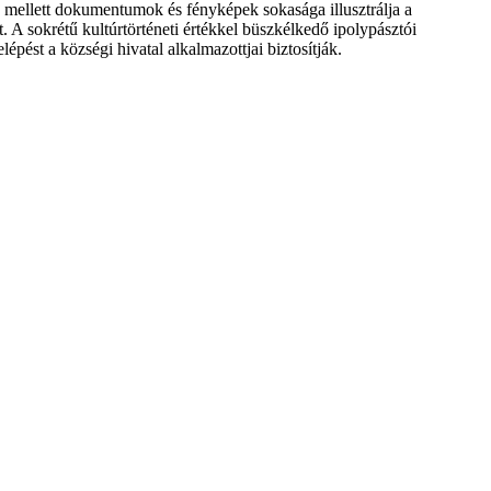
 mellett dokumentumok és fényképek sokasága illusztrálja a
. A sokrétű kultúrtörténeti értékkel büszkélkedő ipolypásztói
pést a községi hivatal alkalmazottjai biztosítják.