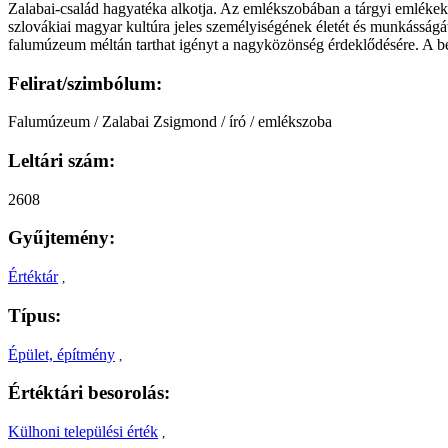
Zalabai-család hagyatéka alkotja. Az emlékszobában a tárgyi emlékek
szlovákiai magyar kultúra jeles személyiségének életét és munkásságát
falumúzeum méltán tarthat igényt a nagyközönség érdeklődésére. A belé
Felirat/szimbólum:
Falumúzeum / Zalabai Zsigmond / író / emlékszoba
Leltári szám:
2608
Gyűjtemény:
Értéktár
,
Típus:
Épület, építmény
,
Értéktári besorolás:
Külhoni települési érték
,