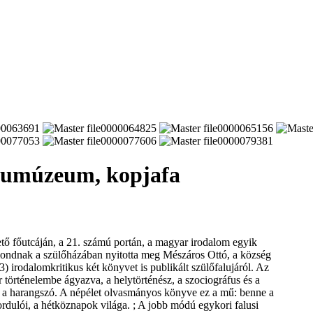
alumúzeum, kopjafa
tő főutcáján, a 21. számú portán, a magyar irodalom egyik
gmondnak a szülőházában nyitotta meg Mészáros Ottó, a község
irodalomkritikus két könyvet is publikált szülőfalujáról. Az
történelembe ágyazva, a helytörténész, a szociográfus és a
v a harangszó. A népélet olvasmányos könyve ez a mű: benne a
ordulói, a hétköznapok világa. ; A jobb módú egykori falusi