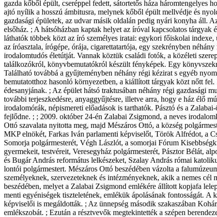
gazda kőből épült, cseréppel fedett, sátortetős háza háromtengelyes h
ajtó nyílik a hosszú ámbitusra, melynek kőből épült mellvédje és nyol
gazdasági épületek, az udvar másik oldalán pedig nyári konyha áll. Az
elsőház. ; A hátsóházban kaptak helyet az íróval kapcsolatos tárgyak
láthatók többek közt az író személyes iratai: egykori főiskolai indexe,
az íróasztala, írógépe, órája, cigarettatartója, egy szekrényben néhá
irodalomtudós életútját. Vannak köztük családi fotók, a közéleti szere
találkozókról, könyvbemutatókról készült fényképek. Egy könyvszekré
Található továbbá a gyűjteményben néhány régi kézirat s egyéb nyomta
bemutatotthoz hasonló környezetben, a kiállított tárgyak közt nőtt fel. 
édesanyjának. ; Az épület hátsó traktusában néhány régi gazdasági mun
további terjeszkedésre, anyaggyűjtésre, illetve arra, hogy e ház élő
irodalomórák, népismereti előadások is tarthatók. Pásztó és a Zala
fejlődne. ; ; 2009. október 24-én Zalabai Zsigmond, a neves irodalo
Ottó szavalata nyitotta meg, majd Mészáros Ottó, a község polgármes
MKP elnökét, Farkas Iván parlamenti képviselőt, Török Alfrédot, a 
Somorja polgármesterét, Végh Lászlót, a somorjai Fórum Kisebbségku
gyermekeit, testvéreit, Veresegyház polgármesterét, Pásztor Bélát, a
és Bugár András református lelkészeket, Szalay András római katolik
lontói polgármestert. Mészáros Ottó beszédében vázolta a falumúzeu
személyeknek, szervezeteknek és intézményeknek, akik a nemes cél m
beszédében, melyet a Zalabai Zsigmond emlékére állított kopjafa lelep
menti egyéniségek tiszteletének, emlékük ápolásának fontosságát. A ke
képviselői is megáldották. ; Az ünnepség második szakaszában Kohá
emlékszobát. ; Ezután a résztvevők megtekintették a szépen berendezet