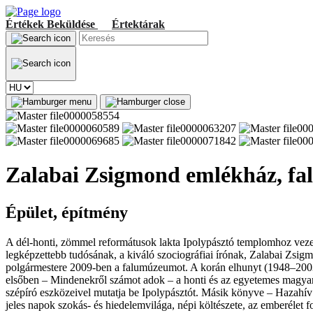
Értékek
Beküldése
Értektárak
Zalabai Zsigmond emlékház, f
Épület, építmény
A dél-honti, zömmel reformátusok lakta Ipolypásztó templomhoz veze
legképzettebb tudósának, a kiváló szociográfiai írónak, Zalabai Zsi
polgármestere 2009-ben a falumúzeumot. A korán elhunyt (1948–2003) 
elsőben – Mindenekről számot adok – a honti és az egyetemes magyar 
szépíró eszközeivel mutatja be Ipolypásztót. Másik könyve – Hazahí
jeles napok szokás- és hiedelemvilága, népi költészete, az emberélet f