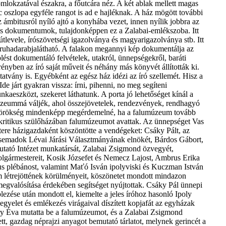
omlokzatával északra, a főutcára néz. A két ablak mellett magas
c oszlopa egyféle rangot is ad e hajléknak. A ház mögött további
 ámbitusról nyíló ajtó a konyhába vezet, innen nyílik jobbra az
 és dokumentumok, tulajdonképpen ez a Zalabai-emlékszoba. Itt
 útlevele, írószövetségi igazolványa és magyarigazolványa stb. Itt
ny ruhadarabjalátható. A falakon megannyi kép dokumentálja az
plést dokumentáló felvételek, utakról, ünnepségekről, baráti
nyben az író saját műveit és néhány más könyvét állították ki.
tvány is. Egyébként az egész ház idézi az író szellemét. Hisz a
Ide járt gyakran vissza: írni, pihenni, no meg segíteni
kaeszközt, szekeret láthatunk. A porta jó lehetőséget kínál a
 múzeummá váljék, ahol összejövetelek, rendezvények, rendhagyó
bai-örökség mindenképp megérdemelné, ha a falumúzeum tovább
mkritikus szülőházában falumúzeumot avattak. Az ünnepséget Vas
tere házigazdaként köszöntötte a vendégeket: Csáky Pált, az
Csemadok Lévai Járási Választmányának elnökét, Bárdos Gábort,
tató Intézet munkatársát, Zalabai Zsigmond özvegyét,
lpolgármestereit, Kosik Józsefet és Nemecz Lajost, Ambrus Erika
us plébánost, valamint Maťó Isván ipolyviski és Kuczman István
m létrejöttének körülményeit, köszönetet mondott mindazon
egvalósítása érdekében segítséget nyújtottak. Csáky Pál ünnepi
lezése után mondott el, kiemelte a jeles íróhoz hasonló Ipoly
gyelet és emlékezés virágaival díszített kopjafát az egyházak
ry Éva mutatta be a falumúzeumot, és a Zalabai Zsigmond
t, gazdag néprajzi anyagot bemutató tárlatot, melynek gerincét a