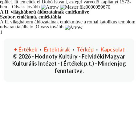
épület. Itt temették el Dobó Istvánt, az egri várvédő kapitányt 1572-
ben...
Olvass tovább
A II. világháború áldozatainak emlékműve
Szobor, emlékmű, emléktábla
A II. világháború áldozatainak emlékműve a római katolikus templom
udvarán található.
Olvass tovább
You're currently reading page
1
+
Értékek
Értektárak
Térkép
Kapcsolat
•
•
•
© 2026 - Hodnoty Kultúry - Felvidéki Magyar
Kulturális Intézet - ( Értékek p.t.) - Minden jog
fenntartva.