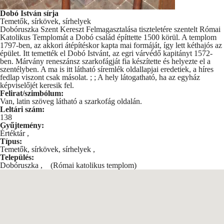
Dobó István sírja
Temetők, sírkövek, sírhelyek
Dobóruszka Szent Kereszt Felmagasztalása tiszteletére szentelt Római
Katolikus Templomát a Dobó család építtette 1500 körül. A templom
1797-ben, az akkori átépítéskor kapta mai formáját, így lett kéthajós az
épület. Itt temették el Dobó Istvánt, az egri várvédő kapitányt 1572-
ben. Márvány reneszánsz szarkofágját fia készítette és helyezte el a
szentélyben. A ma is itt látható síremlék oldallapjai eredetiek, a híres
fedlap viszont csak másolat. ; ; A hely látogatható, ha az egyház
képviselőjét keresik fel.
Felirat/szimbólum:
Van, latin szöveg látható a szarkofág oldalán.
Leltári szám:
138
Gyűjtemény:
Értéktár
,
Típus:
Temetők, sírkövek, sírhelyek
,
Település:
Dobóruszka
,
(Római katolikus templom)