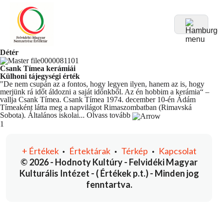
Détér
Csank Tímea kerámiái
Külhoni tájegységi érték
"De nem csupán az a fontos, hogy legyen ilyen, hanem az is, hogy
merjünk rá időt áldozni a saját időnkből. Az én hobbim a kerámia“ –
vallja Csank Tímea. Csank Tímea 1974. december 10-én Ádám
Tímeaként látta meg a napvilágot Rimaszombatban (Rimavská
Sobota). Általános iskolai...
Olvass tovább
You're currently reading page
1
+
Értékek
Értektárak
Térkép
Kapcsolat
•
•
•
© 2026 - Hodnoty Kultúry - Felvidéki Magyar
Kulturális Intézet - ( Értékek p.t.) - Minden jog
fenntartva.