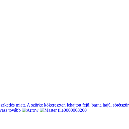
rjeszkedés miatt. A szürke kőkereszten lehajtott fejű, barna hajú, sötéts
vass tovább