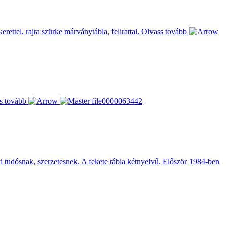
rettel, rajta szürke márványtábla, felirattal.
Olvass tovább
s tovább
lyi tudósnak, szerzetesnek. A fekete tábla kétnyelvű. Először 1984-ben