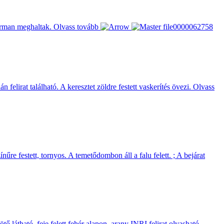
hárman meghaltak.
Olvass tovább
felirat található. A keresztet zöldre festett vaskerítés övezi.
Olvass
re festett, tornyos. A temetődombon áll a falu felett. ; A bejárat
ő látható, feje felett fehér alapon, arany INRI felirat olvasható.