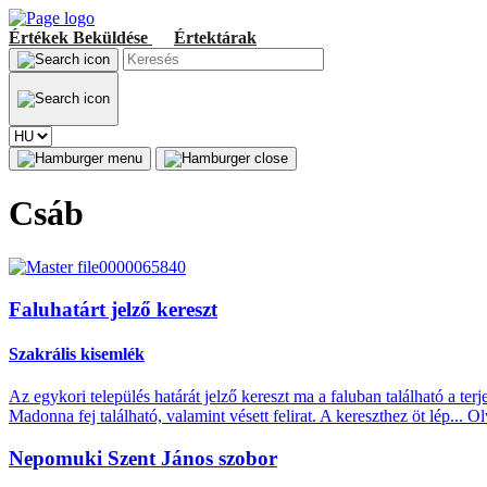
Értékek
Beküldése
Értektárak
Csáb
Faluhatárt jelző kereszt
Szakrális kisemlék
Az egykori település határát jelző kereszt ma a faluban található a te
Madonna fej található, valamint vésett felirat. A kereszthez öt lép...
Ol
Nepomuki Szent János szobor