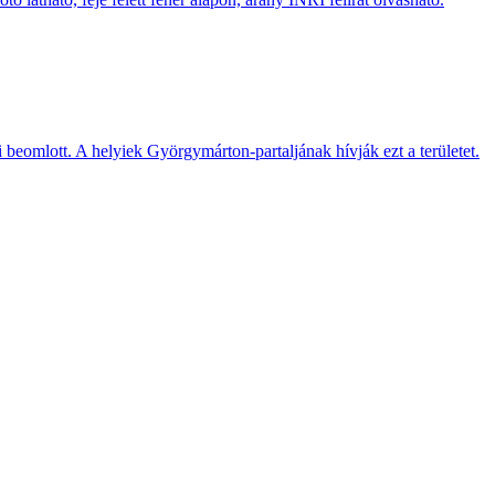
bi beomlott. A helyiek Györgymárton-partaljának hívják ezt a területet.