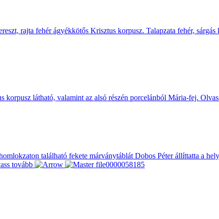
eszt, rajta fehér ágyékkötős Krisztus korpusz. Talapzata fehér, sárgás ke
us korpusz látható, valamint az alsó részén porcelánból Mária-fej.
Olvas
A homlokzaton található fekete márványtáblát Dobos Péter állíttatta a he
ass tovább