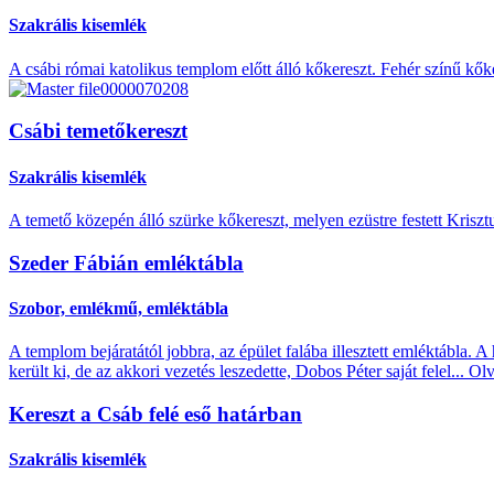
Szakrális kisemlék
A csábi római katolikus templom előtt álló kőkereszt. Fehér színű kőker
Csábi temetőkereszt
Szakrális kisemlék
A temető közepén álló szürke kőkereszt, melyen ezüstre festett Kriszt
Szeder Fábián emléktábla
Szobor, emlékmű, emléktábla
A templom bejáratától jobbra, az épület falába illesztett emléktábla. 
került ki, de az akkori vezetés leszedette, Dobos Péter saját felel...
Olv
Kereszt a Csáb felé eső határban
Szakrális kisemlék