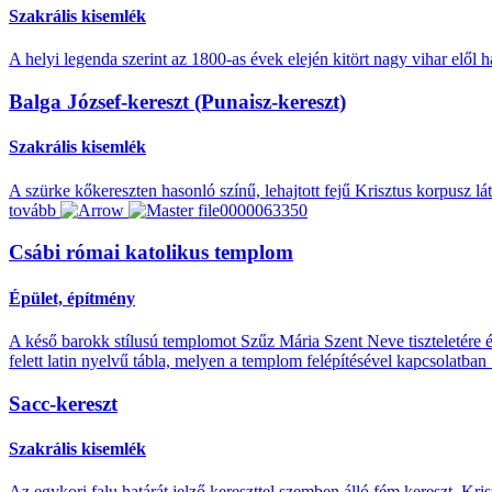
Szakrális kisemlék
A helyi legenda szerint az 1800-as évek elején kitört nagy vihar elő
Balga József-kereszt (Punaisz-kereszt)
Szakrális kisemlék
A szürke kőkereszten hasonló színű, lehajtott fejű Krisztus korpusz lát
tovább
Csábi római katolikus templom
Épület, építmény
A késő barokk stílusú templomot Szűz Mária Szent Neve tiszteletére épí
felett latin nyelvű tábla, melyen a templom felépítésével kapcsolatban 
Sacc-kereszt
Szakrális kisemlék
Az egykori falu határát jelző kereszttel szemben álló fém kereszt. Kris