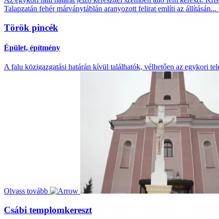
Talapzatán fehér márványtáblán aranyozott felirat említi az állításán...
Török pincék
Épület, építmény
A falu közigazgatási határán kívül találhatók, vélhetően az egykori tel
Olvass tovább
Csábi templomkereszt