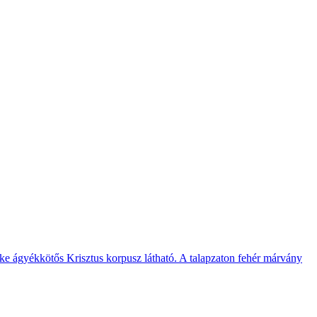
zürke ágyékkötős Krisztus korpusz látható. A talapzaton fehér márvány