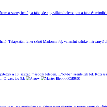
l három asszony bebújt a fába, de egy villám belecsapott a fába és mind
ható. Talapzatán fehér színű Madonna fej, valamint szürke márványtáblán 
tették a 18. század második felében, 1768-ban szentelték fel. Rózsaszínű
...
Olvass tovább
ztus korpusza eredetileg egy fakereszten függött. A testen arany ágyékköt