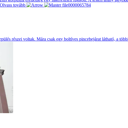
Olvass tovább
epülés részei voltak. Mára csak egy boltíves pincebejárat látható, a töb