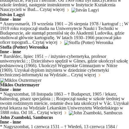
Budapeszcie, Paryżu i Berlinie. Od 1909 roku był nauczycielem w
szkole średniej, następnie instruktorem w Instytucie Kształcenia
Nauczycieli w Bud...
Czytaj więcej
István Lagyi
Inne - inne
* Aranyosmarót, 19 września 1901 – 26 sierpnia 1978 / kartograf ; ; W
1919 roku rozpoczął studia na Uniwersytecie Nauki i Techniki w
Budapeszcie, ale stamtąd przeniósł się do Akademii Ludovika, gdzie
studiował głównie kartografię. W latach 1930–1966 pracował jako
oficer topografi...
Czytaj więcej
Stoffa (Potter) Weronika
Inne - inne
* Barslédec, lipiec 1951 – / inżynier-cybernetyka, profesor
uniwersytecki ; ; Dzieciństwo spędził w Gímes, gdzie ukończył szkołę
podstawową (1966). Ukończył Węgierskie Gimnazjum w Nitrze
(1969). Uzyskał dyplom inżyniera w dziedzinie cybernetyki
technicznej-informatyki na Wydziale...
Czytaj więcej
Miklos Osztermayer
Inne - inne
* Nagyszombat, 18 listopada 1863 – † Budapeszt, 1905 / lekarz,
balneolog, pisarz specjalista ; ; Rozpoczął naukę w szkole średniej w
swoim rodzinnym mieście, ostatnie dwa lata ukończył w Vác. Uzyskał
tytuł lekarza na Wydziale Lekarskim Uniwersytetu Wiedeńskiego w
1888 roku. Od 18...
Czytaj więcej
John Zsamboki, Sambucus
Inne - inne
* Nagyszombat, 1 czerwca 1531 – † Wiedeń, 13 czerwca 1584 /