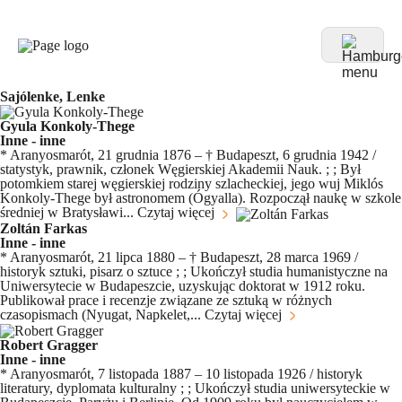
Sajólenke, Lenke
Gyula Konkoly-Thege
Inne - inne
* Aranyosmarót, 21 grudnia 1876 – † Budapeszt, 6 grudnia 1942 /
statystyk, prawnik, członek Węgierskiej Akademii Nauk. ; ; Był
potomkiem starej węgierskiej rodziny szlacheckiej, jego wuj Miklós
Konkoly-Thege był astronomem (Ógyalla). Rozpoczął naukę w szkole
średniej w Bratysławi...
Czytaj więcej
Zoltán Farkas
Inne - inne
* Aranyosmarót, 21 lipca 1880 – † Budapeszt, 28 marca 1969 /
historyk sztuki, pisarz o sztuce ; ; Ukończył studia humanistyczne na
Uniwersytecie w Budapeszcie, uzyskując doktorat w 1912 roku.
Publikował prace i recenzje związane ze sztuką w różnych
czasopismach (Nyugat, Napkelet,...
Czytaj więcej
Robert Gragger
Inne - inne
* Aranyosmarót, 7 listopada 1887 – 10 listopada 1926 / historyk
literatury, dyplomata kulturalny ; ; Ukończył studia uniwersyteckie w