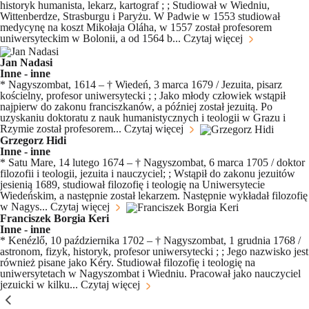
historyk humanista, lekarz, kartograf ; ; Studiował w Wiedniu,
Wittenberdze, Strasburgu i Paryżu. W Padwie w 1553 studiował
medycynę na koszt Mikołaja Oláha, w 1557 został profesorem
uniwersyteckim w Bolonii, a od 1564 b...
Czytaj więcej
Jan Nadasi
Inne - inne
* Nagyszombat, 1614 – † Wiedeń, 3 marca 1679 / Jezuita, pisarz
kościelny, profesor uniwersytecki ; ; Jako młody człowiek wstąpił
najpierw do zakonu franciszkanów, a później został jezuitą. Po
uzyskaniu doktoratu z nauk humanistycznych i teologii w Grazu i
Rzymie został profesorem...
Czytaj więcej
Grzegorz Hidi
Inne - inne
* Satu Mare, 14 lutego 1674 – † Nagyszombat, 6 marca 1705 / doktor
filozofii i teologii, jezuita i nauczyciel; ; Wstąpił do zakonu jezuitów
jesienią 1689, studiował filozofię i teologię na Uniwersytecie
Wiedeńskim, a następnie został lekarzem. Następnie wykładał filozofię
w Nagys...
Czytaj więcej
Franciszek Borgia Keri
Inne - inne
* Kenézlő, 10 października 1702 – † Nagyszombat, 1 grudnia 1768 /
astronom, fizyk, historyk, profesor uniwersytecki ; ; Jego nazwisko jest
również pisane jako Kéry. Studiował filozofię i teologię na
uniwersytetach w Nagyszombat i Wiedniu. Pracował jako nauczyciel
jezuicki w kilku...
Czytaj więcej