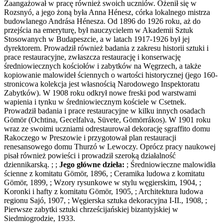
Zaangażował w pracę również swoich uczniów. Ożenił się w
Rozsnyó, a jego żoną była Anna Hénesz, córka lokalnego mistrza
budowlanego Andrása Hénesza. Od 1896 do 1926 roku, aż do
przejścia na emeryturę, był nauczycielem w Akademii Sztuk
Stosowanych w Budapeszcie, a w latach 1917-1926 był jej
dyrektorem. Prowadził również badania z zakresu historii sztuki i
prace restauracyjne, zwłaszcza restaurację i konserwację
średniowiecznych kościołów i zabytków na Węgrzech, a także
kopiowanie malowideł ściennych o wartości historycznej (jego 160-
stronicowa kolekcja jest własnością Narodowego Inspektoratu
Zabytków). W 1908 roku odkrył nowe freski pod warstwami
wapienia i tynku w średniowiecznym kościele w Csetnek.
Prowadził badania i prace restauracyjne w kilku innych osadach
Gömör (Ochtina, Gecelfalva, Süvete, Gömörrákos). W 1901 roku
wraz ze swoimi uczniami odrestaurował dekorację sgraffito domu
Rakoczego w Preszowie i przygotował plan restauracji
renesansowego domu Thurzó w Lewoczy. Oprócz pracy naukowej
pisał również powieści i prowadził szeroką działalność
dziennikarską. ; ;
Jego główne dzieła:
; Średniowieczne malowidła
ścienne z komitatu Gömör, 1896, ; Ceramika ludowa z komitatu
Gömör, 1899, ; Wzory rysunkowe w stylu węgierskim, 1904, ;
Koronki i hafty z komitatu Gömör, 1905, ; Architektura ludowa
regionu Sajó, 1907, ; Węgierska sztuka dekoracyjna I-II., 1908, ;
Pierwsze zabytki sztuki chrześcijańskiej bizantyjskiej w
Siedmiogrodzie, 1933.