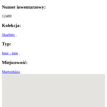
Numer inwentarzowy:
12489
Kolekcja:
Skarbiec
,
Typ:
Inne - inne
,
Miejscowość:
Martonháza
,