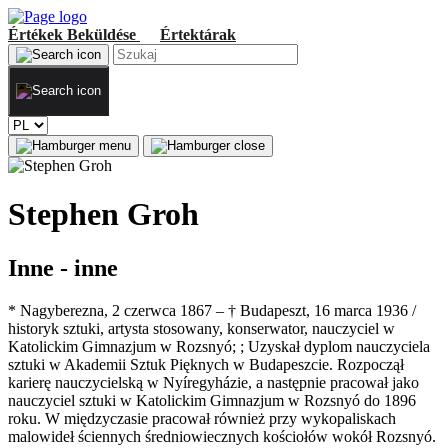
Értékek
Beküldése
Értektárak
Stephen Groh
Inne - inne
* Nagyberezna, 2 czerwca 1867 – † Budapeszt, 16 marca 1936 /
historyk sztuki, artysta stosowany, konserwator, nauczyciel w
Katolickim Gimnazjum w Rozsnyó; ; Uzyskał dyplom nauczyciela
sztuki w Akademii Sztuk Pięknych w Budapeszcie. Rozpoczął
karierę nauczycielską w Nyíregyházie, a następnie pracował jako
nauczyciel sztuki w Katolickim Gimnazjum w Rozsnyó do 1896
roku. W międzyczasie pracował również przy wykopaliskach
malowideł ściennych średniowiecznych kościołów wokół Rozsnyó.