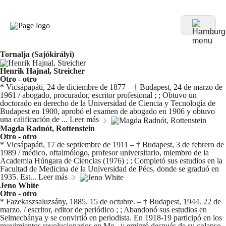
Tornalja (Sajókirályi)
Henrik Hajnal, Streicher
Otro - otro
* Vicsápapáti, 24 de diciembre de 1877 – † Budapest, 24 de marzo de
1961 / abogado, procurador, escritor profesional ; ; Obtuvo un
doctorado en derecho de la Universidad de Ciencia y Tecnología de
Budapest en 1900, aprobó el examen de abogado en 1906 y obtuvo
una calificación de ...
Leer más
Magda Radnót, Rottenstein
Otro - otro
* Vicsápapáti, 17 de septiembre de 1911 – † Budapest, 3 de febrero de
1989 / médico, oftalmólogo, profesor universitario, miembro de la
Academia Húngara de Ciencias (1976) ; ; Completó sus estudios en la
Facultad de Medicina de la Universidad de Pécs, donde se graduó en
1935. Est...
Leer más
Jeno White
Otro - otro
* Fazekaszsaluzsány, 1885. 15 de octubre. – † Budapest, 1944. 22 de
marzo. / escritor, editor de periódico ; ; Abandonó sus estudios en
Selmecbánya y se convirtió en periodista. En 1918-19 participó en los
movimientos revolucionarios en Mo., y emigró después de su colapso.