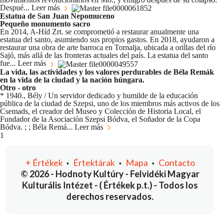
Despué...
Leer más
Estatua de San Juan Nepomuceno
Pequeño monumento sacro
En 2014, A-Híd Zrt. se comprometió a restaurar anualmente una
estatua del santo, asumiendo sus propios gastos. En 2018, ayudaron a
restaurar una obra de arte barroca en Tornalja, ubicada a orillas del río
Sajó, más allá de las fronteras actuales del país. La estatua del santo
fue...
Leer más
La vida, las actividades y los valores perdurables de Béla Remák
en la vida de la ciudad y la nación húngara.
Otro - otro
* 1940., Bély / Un servidor dedicado y humilde de la educación
pública de la ciudad de Szepsi, uno de los miembros más activos de los
Csemads, el creador del Museo y Colección de Historia Local, el
Fundador de la Asociación Szepsi Bódva, el Soñador de la Copa
Bódva. ; ; Béla Remá...
Leer más
You're currently reading page
1
+
Értékek
Értektárak
Mapa
Contacto
•
•
•
© 2026 - Hodnoty Kultúry - Felvidéki Magyar
Kulturális Intézet - ( Értékek p.t.) - Todos los
derechos reservados.