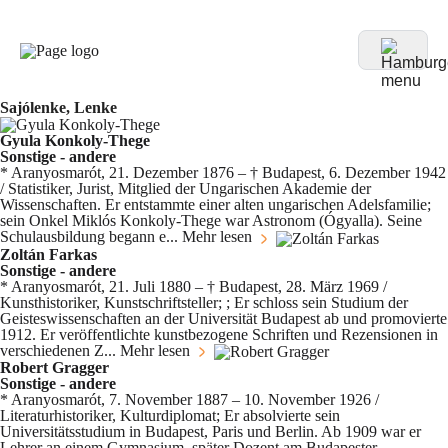
Sajólenke, Lenke
Gyula Konkoly-Thege
Sonstige - andere
* Aranyosmarót, 21. Dezember 1876 – † Budapest, 6. Dezember 1942
/ Statistiker, Jurist, Mitglied der Ungarischen Akademie der
Wissenschaften. Er entstammte einer alten ungarischen Adelsfamilie;
sein Onkel Miklós Konkoly-Thege war Astronom (Ógyalla). Seine
Schulausbildung begann e...
Mehr lesen
Zoltán Farkas
Sonstige - andere
* Aranyosmarót, 21. Juli 1880 – † Budapest, 28. März 1969 /
Kunsthistoriker, Kunstschriftsteller; ; Er schloss sein Studium der
Geisteswissenschaften an der Universität Budapest ab und promovierte
1912. Er veröffentlichte kunstbezogene Schriften und Rezensionen in
verschiedenen Z...
Mehr lesen
Robert Gragger
Sonstige - andere
* Aranyosmarót, 7. November 1887 – 10. November 1926 /
Literaturhistoriker, Kulturdiplomat; Er absolvierte sein
Universitätsstudium in Budapest, Paris und Berlin. Ab 1909 war er
Lehrer an einem Gymnasium, später Dozent am Budapester