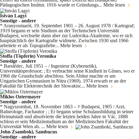
Pädagogischen Institut. 1916 wurde er Gründungs...
Mehr lesen
István Lagyi
Sonstige - andere
* Aranyosmarót, 19. September 1901 – 26. August 1978 / Kartograf;
1919 begann er sein Studium an der Technischen Universität
Budapest, wechselte dann aber zur Ludovika-Akademie, wo er sich
hauptsächlich der Kartografie widmete. Zwischen 1930 und 1966
arbeitete er als Topografiebe...
Mehr lesen
Stoffa (Töpferin) Veronika
Sonstige - andere
* Barslédec, Juli 1951 – / Ingenieur (Kybernetik),
Universitätsprofessor; ; Er verbrachte seine Kindheit in Gímes, wo er
1966 die Grundschule abschloss. Sein Abitur machte er am
Ungarischen Gymnasium in Nitra (1969). 1974 erwarb er an der
Fakultät für Elektrotechnik der Slowakisc...
Mehr lesen
Miklos Oztermayer
Sonstige - andere
* Nagyszombat, 18. November 1863 – † Budapest, 1905 / Arzt,
Balneologe, Fachautor ; ; Er begann seine Schulausbildung in seiner
Heimatstadt und absolvierte die letzten beiden Jahre in Vác. 1888
schloss er sein Medizinstudium an der Medizinischen Fakultät der
Universität Wien ab. ...
Mehr lesen
John Zsamboki, Sambucus
Sonstige - andere