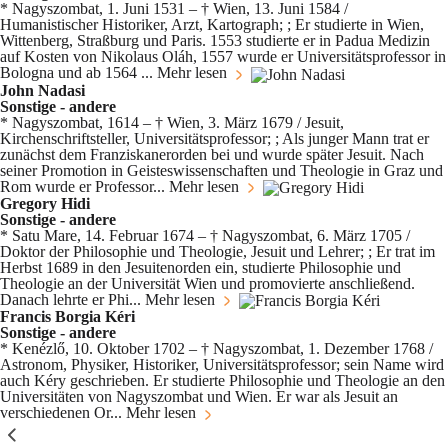
* Nagyszombat, 1. Juni 1531 – † Wien, 13. Juni 1584 /
Humanistischer Historiker, Arzt, Kartograph; ; Er studierte in Wien,
Wittenberg, Straßburg und Paris. 1553 studierte er in Padua Medizin
auf Kosten von Nikolaus Oláh, 1557 wurde er Universitätsprofessor in
Bologna und ab 1564 ...
Mehr lesen
John Nadasi
Sonstige - andere
* Nagyszombat, 1614 – † Wien, 3. März 1679 / Jesuit,
Kirchenschriftsteller, Universitätsprofessor; ; Als junger Mann trat er
zunächst dem Franziskanerorden bei und wurde später Jesuit. Nach
seiner Promotion in Geisteswissenschaften und Theologie in Graz und
Rom wurde er Professor...
Mehr lesen
Gregory Hidi
Sonstige - andere
* Satu Mare, 14. Februar 1674 – † Nagyszombat, 6. März 1705 /
Doktor der Philosophie und Theologie, Jesuit und Lehrer; ; Er trat im
Herbst 1689 in den Jesuitenorden ein, studierte Philosophie und
Theologie an der Universität Wien und promovierte anschließend.
Danach lehrte er Phi...
Mehr lesen
Francis Borgia Kéri
Sonstige - andere
* Kenézlő, 10. Oktober 1702 – † Nagyszombat, 1. Dezember 1768 /
Astronom, Physiker, Historiker, Universitätsprofessor; sein Name wird
auch Kéry geschrieben. Er studierte Philosophie und Theologie an den
Universitäten von Nagyszombat und Wien. Er war als Jesuit an
verschiedenen Or...
Mehr lesen