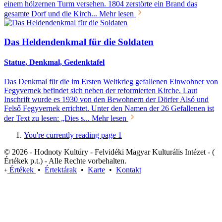
einem hölzernen Turm versehen. 1804 zerstörte ein Brand das
gesamte Dorf und die Kirch...
Mehr lesen
Das Heldendenkmal für die Soldaten
Statue, Denkmal, Gedenktafel
Das Denkmal für die im Ersten Weltkrieg gefallenen Einwohner von
Fegyvernek befindet sich neben der reformierten Kirche. Laut
Inschrift wurde es 1930 von den Bewohnern der Dörfer Alsó und
Felső Fegyvernek errichtet. Unter den Namen der 26 Gefallenen ist
der Text zu lesen: „Dies s...
Mehr lesen
You're currently reading page
1
© 2026 - Hodnoty Kultúry - Felvidéki Magyar Kulturális Intézet - (
Értékek p.t.) - Alle Rechte vorbehalten.
Értékek
•
Értektárak
•
Karte
•
Kontakt
+