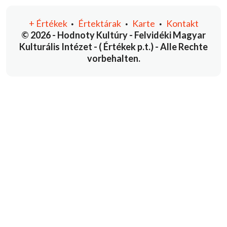
+
Értékek
Értektárak
Karte
Kontakt
•
•
•
© 2026 - Hodnoty Kultúry - Felvidéki Magyar
Kulturális Intézet - ( Értékek p.t.) - Alle Rechte
vorbehalten.