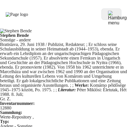
Stephen Bende
Sonstige - andere
Bratislava, 29. Juni 1938 / Publizist, Redakteur; ; Er schloss seine
Schulausbildung in seiner Heimatstadt ab (1944–1953), ebenda. Er
erwarb ein Lehrdiplom an der ungarischsprachigen Pädagogischen
Sekundarschule (1957). Er absolvierte einen Fernkurs in Ungarisch
und Geschichte an der Pädagogischen Hochschule in Nyitra (1966),
ebenda. Er promovierte (1982). Von 1958 bis 1962 unterrichtete er in
Marcelháza und war zwischen 1962 und 1990 an der Organisation und
Leitung des kulturellen Lebens von Komárom und Umgebung
beteiligt. Er gab lokalgeschichtliche Publikationen und eine Zeitung
heraus und organisierte Ausstellungen. ; ;
Werke:
Komárno példősége
1945–1975 között, Po. 1975. ; ;
Literatur:
Péter Miklósi: Életutak, Hét
1988. 8. Juli;
Gr. Z.
Inventarnummer:
12880
Sammlung:
Werte-Repository
,
Typ:
Andere - Sonstige
,