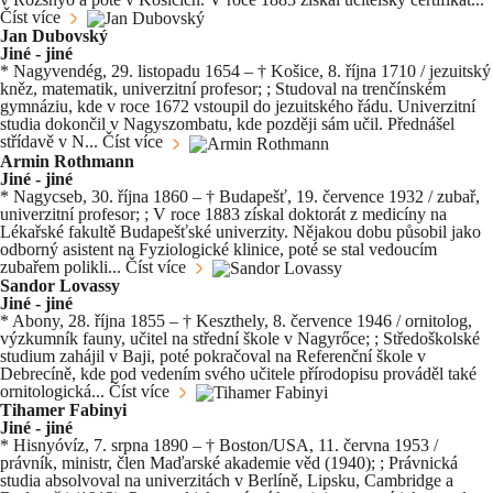
Číst více
Jan Dubovský
Jiné - jiné
* Nagyvendég, 29. listopadu 1654 – † Košice, 8. října 1710 / jezuitský
kněz, matematik, univerzitní profesor; ; Studoval na trenčínském
gymnáziu, kde v roce 1672 vstoupil do jezuitského řádu. Univerzitní
studia dokončil v Nagyszombatu, kde později sám učil. Přednášel
střídavě v N...
Číst více
Armin Rothmann
Jiné - jiné
* Nagycseb, 30. října 1860 – † Budapešť, 19. července 1932 / zubař,
univerzitní profesor; ; V roce 1883 získal doktorát z medicíny na
Lékařské fakultě Budapešťské univerzity. Nějakou dobu působil jako
odborný asistent na Fyziologické klinice, poté se stal vedoucím
zubařem polikli...
Číst více
Sandor Lovassy
Jiné - jiné
* Abony, 28. října 1855 – † Keszthely, 8. července 1946 / ornitolog,
výzkumník fauny, učitel na střední škole v Nagyrőce; ; Středoškolské
studium zahájil v Baji, poté pokračoval na Referenční škole v
Debrecíně, kde pod vedením svého učitele přírodopisu prováděl také
ornitologická...
Číst více
Tihamer Fabinyi
Jiné - jiné
* Hisnyóvíz, 7. srpna 1890 – † Boston/USA, 11. června 1953 /
právník, ministr, člen Maďarské akademie věd (1940); ; Právnická
studia absolvoval na univerzitách v Berlíně, Lipsku, Cambridge a