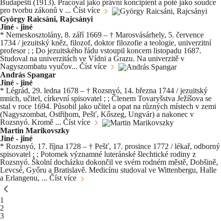
Budapešti (1913). Pracoval jako právní koncipient a poté jako soudce
pro tvorbu zákonů v ...
Číst více
György Raicsáni, Rajcsányi
Jiné - jiné
* Nemeskosztolány, 8. září 1669 – † Marosvásárhely, 5. července
1734 / jezuitský kněz, filozof, doktor filozofie a teologie, univerzitní
profesor ; ; Do jezuitského řádu vstoupil koncem listopadu 1687.
Studoval na univerzitách ve Vídni a Grazu. Na univerzitě v
Nagyszombatu vyučov...
Číst více
András Spangar
Jiné - jiné
* Légrád, 29. ledna 1678 – † Rozsnyó, 14. března 1744 / jezuitský
mnich, učitel, církevní spisovatel ; ; Členem Tovaryšstva Ježíšova se
stal v roce 1694. Působil jako učitel a opat na různých místech v zemi
(Nagyszombat, Ostřihom, Pešť, Kőszeg, Ungvár) a nakonec v
Rozsnyó. Kromě ...
Číst více
Martin Marikovszky
Jiné - jiné
* Rozsnyó, 17. října 1728 – † Pešť, 17. prosince 1772 / lékař, odborný
spisovatel ; ; Potomek významné luteránské šlechtické rodiny z
Rozsnyó. Školní docházku dokončil ve svém rodném městě, Dobšině,
Levcsé, Győru a Bratislavě. Medicínu studoval ve Wittenbergu, Halle
a Erlangenu, ...
Číst více
You're currently reading page
1
Stránka
2
Stránka
3