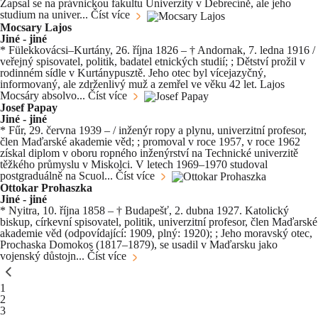
Zapsal se na právnickou fakultu Univerzity v Debrecíně, ale jeho
studium na univer...
Číst více
Mocsary Lajos
Jiné - jiné
* Fülekkovácsi–Kurtány, 26. října 1826 – † Andornak, 7. ledna 1916 /
veřejný spisovatel, politik, badatel etnických studií; ; Dětství prožil v
rodinném sídle v Kurtánypusztě. Jeho otec byl vícejazyčný,
informovaný, ale zdrženlivý muž a zemřel ve věku 42 let. Lajos
Mocsáry absolvo...
Číst více
Josef Papay
Jiné - jiné
* Fűr, 29. června 1939 – / inženýr ropy a plynu, univerzitní profesor,
člen Maďarské akademie věd; ; promoval v roce 1957, v roce 1962
získal diplom v oboru ropného inženýrství na Technické univerzitě
těžkého průmyslu v Miskolci. V letech 1969–1970 studoval
postgraduálně na Scuol...
Číst více
Ottokar Prohaszka
Jiné - jiné
* Nyitra, 10. října 1858 – † Budapešť, 2. dubna 1927. Katolický
biskup, církevní spisovatel, politik, univerzitní profesor, člen Maďarské
akademie věd (odpovídající: 1909, plný: 1920); ; Jeho moravský otec,
Prochaska Domokos (1817–1879), se usadil v Maďarsku jako
vojenský důstojn...
Číst více
You're currently reading page
1
Stránka
2
Stránka
3