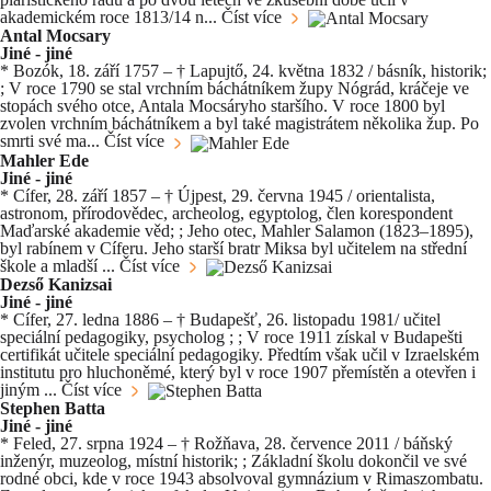
akademickém roce 1813/14 n...
Číst více
Antal Mocsary
Jiné - jiné
* Bozók, 18. září 1757 – † Lapujtő, 24. května 1832 / básník, historik;
; V roce 1790 se stal vrchním báchátníkem župy Nógrád, kráčeje ve
stopách svého otce, Antala Mocsáryho staršího. V roce 1800 byl
zvolen vrchním báchátníkem a byl také magistrátem několika žup. Po
smrti své ma...
Číst více
Mahler Ede
Jiné - jiné
* Cífer, 28. září 1857 – † Újpest, 29. června 1945 / orientalista,
astronom, přírodovědec, archeolog, egyptolog, člen korespondent
Maďarské akademie věd; ; Jeho otec, Mahler Salamon (1823–1895),
byl rabínem v Cíferu. Jeho starší bratr Miksa byl učitelem na střední
škole a mladší ...
Číst více
Dezső Kanizsai
Jiné - jiné
* Cífer, 27. ledna 1886 – † Budapešť, 26. listopadu 1981/ učitel
speciální pedagogiky, psycholog ; ; V roce 1911 získal v Budapešti
certifikát učitele speciální pedagogiky. Předtím však učil v Izraelském
institutu pro hluchoněmé, který byl v roce 1907 přemístěn a otevřen i
jiným ...
Číst více
Stephen Batta
Jiné - jiné
* Feled, 27. srpna 1924 – † Rožňava, 28. července 2011 / báňský
inženýr, muzeolog, místní historik; ; Základní školu dokončil ve své
rodné obci, kde v roce 1943 absolvoval gymnázium v Rimaszombatu.