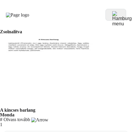
Zsolnalitva
A kincses barlang
Monda
#
Olvass tovább
You're currently reading page
1