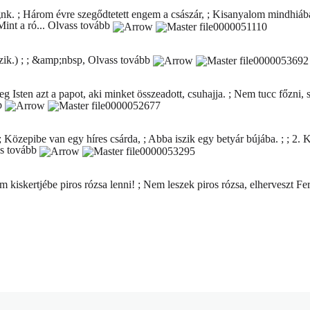
nk. ; Három évre szegődtetett engem a császár, ; Kisanyalom mindhiába
int a ró...
Olvass tovább
zik.) ; ; &amp;nbsp,
Olvass tovább
g Isten azt a papot, aki minket összeadott, csuhajja. ; Nem tucc főzni, s
b
zepibe van egy híres csárda, ; Abba iszik egy betyár bújába. ; ; 2. Koc
s tovább
bám kiskertjébe piros rózsa lenni! ; Nem leszek piros rózsa, elherveszt