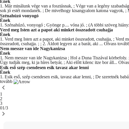
Ének
1. Már minálunk vége van a fosztásnak, ; Vége van a legény szabadság
sok jó estét mondanék. ; De mivelhogy kisangyalom katona vagyok, ; M
Szénahúzó vonyogó
Ének
1. Szénahúzó, vonyogó ; Gyönge p.... vóna jó. ; (A többi szöveg hiány
Verd meg Isten azt a papot aki minket összeadott csuhajja
Ének
1. Verd meg Isten azt a papot, aki minket összeadott, csuhajja, ; Verd me
összeadott, csuhajja. ; ; 2. Áldott legyen az a barát, aki ...
Olvass továb
Nem messze van ide Nagykanizsa
Ének
1. Nem messze van ide Nagykanizsa ; Hol a Duna Tiszával körbefoly. ; Kö
Úgy tudják meg, ki ja híres betyár, ; Aki előtt kilenc itze bor áll...
Olvas
Esik eső szép csendesen esik tavasz akar lenni
Ének
1. Esik eső, szép csendesen esik, tavasz akar lenni, ; De szeretnék ba
tovább
You're currently reading page
1
Oldal
2
Oldal
3
01/3