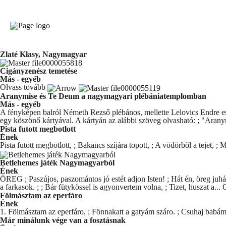
Zlaté Klasy, Nagymagyar
Cigányzenész temetése
Más - egyéb
Olvass tovább
Aranymise és Te Deum a nagymagyari plébániatemplomban
Más - egyéb
A fényképen balról Németh Rezső plébános, mellette Lelovics Endre esp
egy köszönő kártyával. A kártyán az alábbi szöveg olvasható: ; "Arany
Pista futott megbotlott
Ének
Pista futott megbotlott, ; Bakancs szíjára topott, ; A vödörből a tejet, ;
Betlehemes játék Nagymagyarból
Ének
ÖREG ; Paszújos, paszomántos jó estét adjon Isten! ; Hát én, öreg juh
a farkasok. ; ; Bár fütykössel is agyonvertem volna, ; Tizet, huszat a...
Fölmásztam az eperfáro
Ének
1. Fölmásztam az eperfáro, ; Fönnakatt a gatyám száro. ; Csuhaj babám,
Már minálunk vége van a fosztásnak