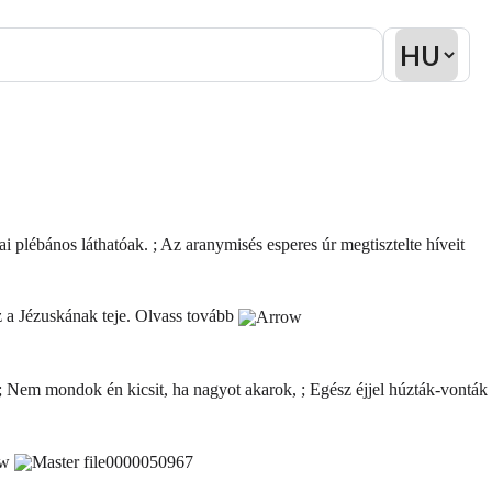
 plébános láthatóak. ; Az aranymisés esperes úr megtisztelte híveit
sz a Jézuskának teje.
Olvass tovább
; Nem mondok én kicsit, ha nagyot akarok, ; Egész éjjel húzták-vonták