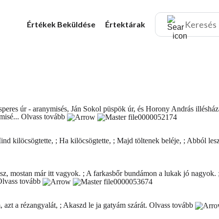
Értékek
Beküldése
Értektárak
eres úr - aranymisés, Ján Sokol püspök úr, és Horony András illésházai
misé...
Olvass tovább
 Mind kilöcsögtette, ; Ha kilöcsögtette, ; Majd töltenek beléje, ; Abból le
ász, mostan már itt vagyok. ; A farkasbőr bundámon a lukak jó nagyok. 
Olvass tovább
 azt a rézangyalát, ; Akaszd le ja gatyám szárát.
Olvass tovább