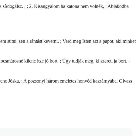
 sírdogálsz. ; ; 2. Kisangyalom ha katona nem volnék, ; Ablakodba
em sütni, sen a rántást keverni, ; Verd meg Isten azt a papot, aki minket
smárosné kilenc itze jó bort, ; Úgy tudják meg, ki szereti ja bort. ;
 Ferenc Jóska, ; A pozsonyi három emeletes honvéd kaszárnyába.
Olvass