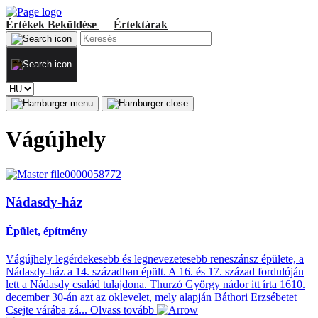
Értékek
Beküldése
Értektárak
Vágújhely
Nádasdy-ház
Épület, építmény
Vágújhely legérdekesebb és legnevezetesebb reneszánsz épülete, a
Nádasdy-ház a 14. században épült. A 16. és 17. század fordulóján
lett a Nádasdy család tulajdona. Thurzó György nádor itt írta 1610.
december 30-án azt az oklevelet, mely alapján Báthori Erzsébetet
Csejte várába zá...
Olvass tovább