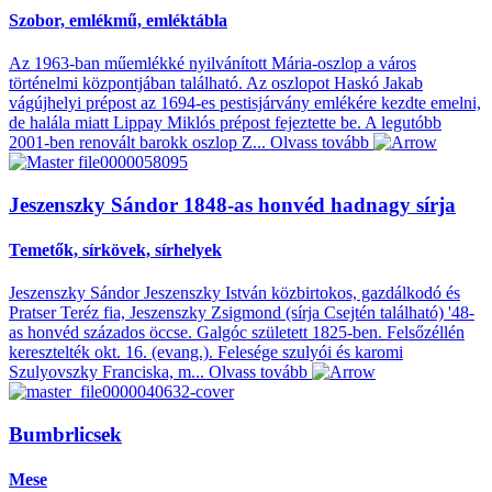
Szobor, emlékmű, emléktábla
Az 1963-ban műemlékké nyilvánított Mária-oszlop a város
történelmi központjában található. Az oszlopot Haskó Jakab
vágújhelyi prépost az 1694-es pestisjárvány emlékére kezdte emelni,
de halála miatt Lippay Miklós prépost fejeztette be. A legutóbb
2001-ben renovált barokk oszlop Z...
Olvass tovább
Jeszenszky Sándor 1848-as honvéd hadnagy sírja
Temetők, sírkövek, sírhelyek
Jeszenszky Sándor Jeszenszky István közbirtokos, gazdálkodó és
Pratser Teréz fia, Jeszenszky Zsigmond (sírja Csejtén található) '48-
as honvéd százados öccse. Galgóc született 1825-ben. Felsőzéllén
keresztelték okt. 16. (evang.). Felesége szulyói és karomi
Szulyovszky Franciska, m...
Olvass tovább
Bumbrlicsek
Mese