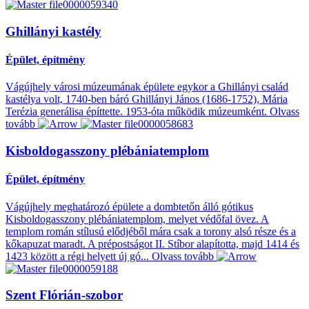
Ghillányi kastély
Épület, építmény
Vágújhely városi múzeumának épülete egykor a Ghillányi család
kastélya volt, 1740-ben báró Ghillányi János (1686-1752), Mária
Terézia generálisa építtette. 1953-óta működik múzeumként.
Olvass
tovább
Kisboldogasszony plébániatemplom
Épület, építmény
Vágújhely meghatározó épülete a dombtetőn álló gótikus
Kisboldogasszony plébániatemplom, melyet védőfal övez. A
templom román stílusú elődjéből mára csak a torony alsó része és a
kőkapuzat maradt. A prépostságot II. Stíbor alapította, majd 1414 és
1423 között a régi helyett új gó...
Olvass tovább
Szent Flórián-szobor