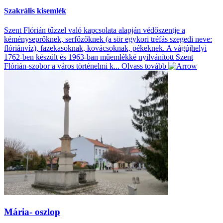
Szakrális kisemlék
Szent Flórián tűzzel való kapcsolata alapján védőszentje a
kéményseprőknek, serfőzőknek (a sör egykori tréfás szegedi neve:
flóriánvíz), fazekasoknak, kovácsoknak, pékeknek. A vágújhelyi
1762-ben készült és 1963-ban műemlékké nyilvánított Szent
Flórián-szobor a város történelmi k...
Olvass tovább
Mária- oszlop