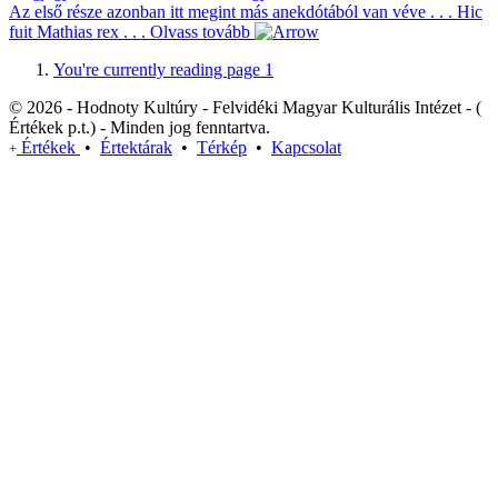
Az első része azonban itt megint más anekdótából van véve . . . Hic
fuit Mathias rex . . .
Olvass tovább
You're currently reading page
1
© 2026 - Hodnoty Kultúry - Felvidéki Magyar Kulturális Intézet - (
Értékek p.t.) - Minden jog fenntartva.
Értékek
•
Értektárak
•
Térkép
•
Kapcsolat
+