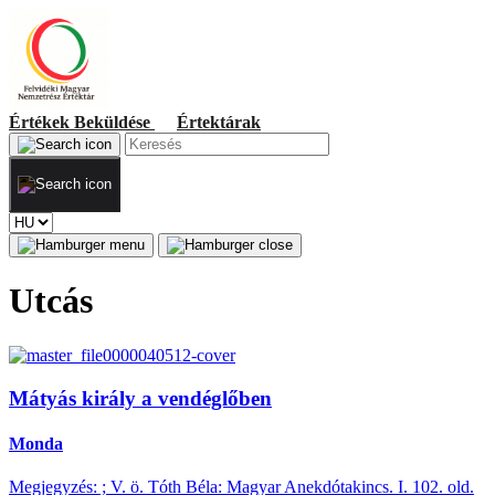
Értékek
Beküldése
Értektárak
Utcás
Mátyás király a vendéglőben
Monda
Megjegyzés: ; V. ö. Tóth Béla: Magyar Anekdótakincs. I. 102. old.