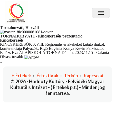
Tornahorváti, Horváti
TORNAHORVÁTI - Kincskeresők prezentació
Kincskeresők
KINCSKERESŐK XVIII. Regionális értékekeket kutató diákok
konferenciája Pályázók: Rigó Eugénia Kónya Kevin Felkészítő:
Balázs Éva ALAPISKOLA TORNA Dátum: 2023.11.15 - Galánta
Olvass tovább
You're currently reading page
1
+
Értékek
Értektárak
Térkép
Kapcsolat
•
•
•
© 2026 - Hodnoty Kultúry - Felvidéki Magyar
Kulturális Intézet - ( Értékek p.t.) - Minden jog
fenntartva.