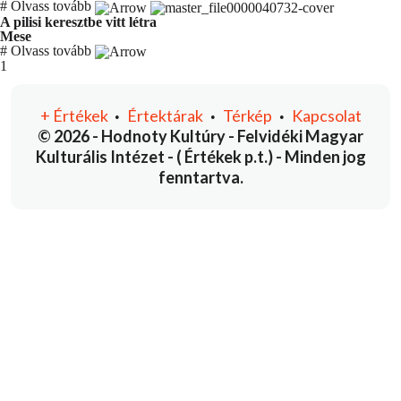
#
Olvass tovább
A pilisi keresztbe vitt létra
Mese
#
Olvass tovább
You're currently reading page
1
+
Értékek
Értektárak
Térkép
Kapcsolat
•
•
•
© 2026 - Hodnoty Kultúry - Felvidéki Magyar
Kulturális Intézet - ( Értékek p.t.) - Minden jog
fenntartva.