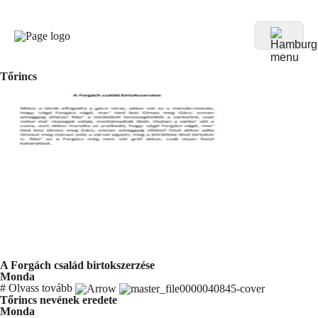
Tőrincs
A Forgách család birtokszerzése
Monda
#
Olvass tovább
Tőrincs nevének eredete
Monda