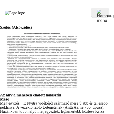
Szőlős (Alsószőlős)
Az anyja méhében eladott halászfiú
Mese
Megjegyzés: ; E Nyitra vidékéről származó mese újabb és teljesebb
példánya: A vezeklő rabló történetének (Antti Aarne 756. típusa).
Hazánkban több helyütt feljegyezték, legismertebb közlése Kriza