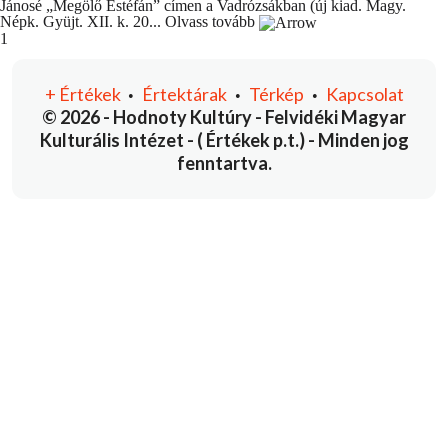
Jánosé „Megölő Estéfán” címen a Vadrózsákban (új kiad. Magy.
Népk. Gyüjt. XII. k. 20...
Olvass tovább
You're currently reading page
1
+
Értékek
Értektárak
Térkép
Kapcsolat
•
•
•
© 2026 - Hodnoty Kultúry - Felvidéki Magyar
Kulturális Intézet - ( Értékek p.t.) - Minden jog
fenntartva.