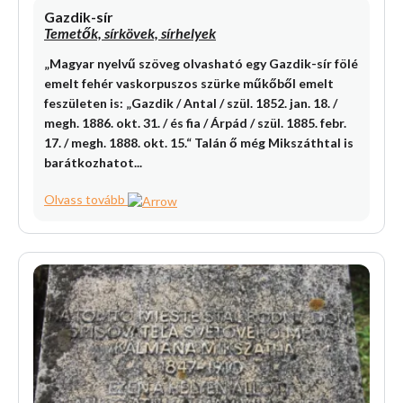
Gazdik-sír
Temetők, sírkövek, sírhelyek
„Magyar nyelvű szöveg olvasható egy Gazdik-sír fölé
emelt fehér vaskorpuszos szürke műkőből emelt
feszületen is: „Gazdik / Antal / szül. 1852. jan. 18. /
megh. 1886. okt. 31. / és fia / Árpád / szül. 1885. febr.
17. / megh. 1888. okt. 15.“ Talán ő még Mikszáthtal is
barátkozhatot...
Olvass tovább