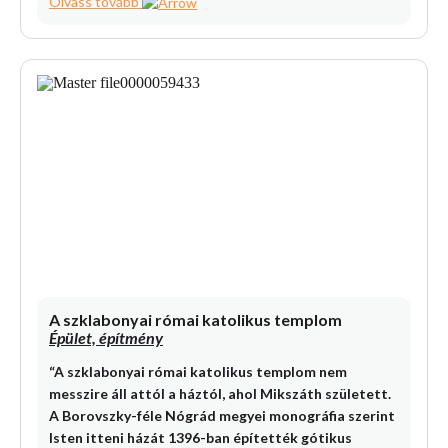
Olvass tovább
A szklabonyai római katolikus templom
Épület, építmény
“A szklabonyai római katolikus templom nem
messzire áll attól a háztól, ahol Mikszáth született.
A Borovszky-féle Nógrád megyei monográfia szerint
Isten itteni házát 1396-ban építették gótikus