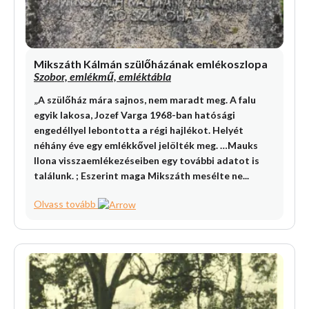
Mikszáth Kálmán szülőházának emlékoszlopa
Szobor, emlékmű, emléktábla
„A szülőház mára sajnos, nem maradt meg. A falu
egyik lakosa, Jozef Varga 1968-ban hatósági
engedéllyel lebontotta a régi hajlékot. Helyét
néhány éve egy emlékkővel jelölték meg. …Mauks
Ilona visszaemlékezéseiben egy további adatot is
találunk. ; Eszerint maga Mikszáth mesélte ne...
Olvass tovább