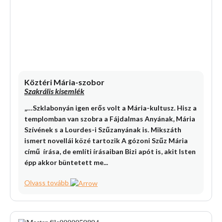
Köztéri Mária-szobor
Szakrális kisemlék
„…Szklabonyán igen erős volt a Mária-kultusz. Hisz a
templomban van szobra a Fájdalmas Anyának, Mária
Szívének s a Lourdes-i Szűzanyának is. Mikszáth
ismert novellái közé tartozik A gózoni Szűz Mária
című írása, de említi írásaiban Bizi apót is, akit Isten
épp akkor büntetett me...
Olvass tovább