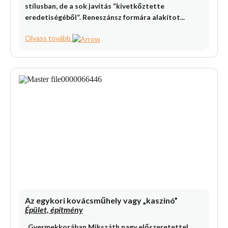
stílusban, de a sok javítás “kivetkőztette
eredetiségéből”. Reneszánsz formára alakítot...
Olvass tovább
Az egykori kovácsműhely vagy „kaszinó”
Épület, építmény
„Gyermekkorában Mikszáth nagy előszeretettel