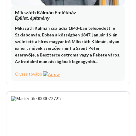
Mikszáth Kálmán Emlékház
Épület, építmény
Mikszáth Kálmán családja 1843-ban telepedett le
Szklabonyán. Ebben a községben 1847. január 16-án
született a híres magyar író Mikszáth Kálmán, olyan
ismert művek szerzője, mint a Szent Péter
esernyője, a Beszterce ostroma vagy a Fekete város.
Az irodalmi munkásságának legnagyobb...
Olvass tovább