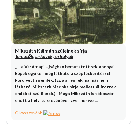
Mikszáth Kálmán szüleinek sírja
Temetők, sírkövek, sírhelyek
„… a Vasárnapi Ujságban bemutatott szklabonyai
képek egyikén még látható a szép léckerítéssel
körülvett síremlék. (Ez a síremlék ma már nem
látható, Mikszáth Mariska sírja mellett állítottak
emléket szülőknek.) ; Maga Mikszáth is többször
eljött a helyre, feleségével, gyermekivel...
Olvass tovább