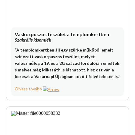
Vaskorpuszos feszület a templomkertben
Szakrális kisemlék
“A templomkertben áll egy szürke műkőből emelt
színezett vaskorpuszos feszület, melyet
valószínűleg a 19. és a 20. század fordulóján emeltek,
s melyet még Mikszáth is láthatott, hisz ott van a
kereszt a Vasárnapi Újságban közölt felvételeken is.”
Olvass tovább