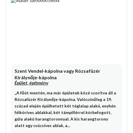
Szent Vendel-kápolna vagy Rózsafüzér
Királynője-kápolna
Épület, építmény
„A főút mentén, ma már épületek közé szorítva áll a
Rózsafüzér Királynője-kápolna. Valószínűleg a 19.
század elején épülhetett két téglalap alakú, enyhén
félköríves ablakkal, két támpillérrel körbefogott,
gúla alakú harangtoronnyal. A kis harangtorony
alatt egy csúcsíves ablak, a...