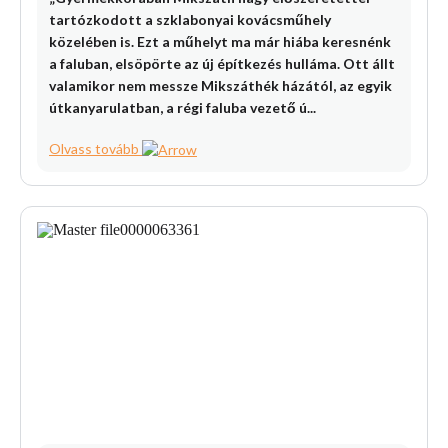
tartózkodott a szklabonyai kovácsműhely
közelében is. Ezt a műhelyt ma már hiába keresnénk
a faluban, elsöpörte az új építkezés hulláma. Ott állt
valamikor nem messze Mikszáthék házától, az egyik
útkanyarulatban, a régi faluba vezető ú...
Olvass tovább