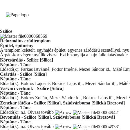
Szilice
Református erődtemplom
Épület, építmény
A templom keletelt, egyhajós épület, egyenes záródású szentéllyel, nyug
Árpád-kor végére nyúlik vissza. Ezt bizonyítja a hajó falkutatásának e.
Körcsárdás - Szilice [Silica]
Néptánc - Tánc
Előadó(k): Farkas Istvánné, Fodor Imréné, Mezei Sándor id., Máté 
Csárdás - Szilice [Silica]
Néptánc - Tánc
Előadó(k): Bokros Lajosné, Bokros Lajos ifj., Mezei Sándor ifj., Má
Vasvári verbunk - Szilice [Silica]
Néptánc - Tánc
Előadó(k): Bokros Zoltán, Mezei Sándor id., Bokros Lajos ifj., Mezei 
Zenekar játéka - Szilice [Silica], Szádvárborsa [Silická Brezová]
Néptánc - Tánc
Előadó(k): n.i.
Olvass tovább
Bevonulás - Szilice [Silica], Szádvárborsa [Silická Brezová]
Néptánc - Tánc
Előadó(k): n.i.
Olvass tovább