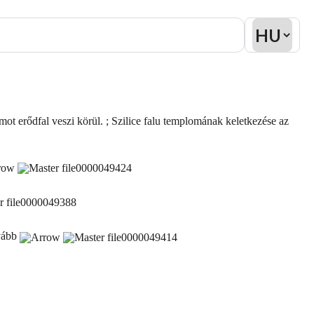
mot erődfal veszi körül. ; Szilice falu templomának keletkezése az
vább