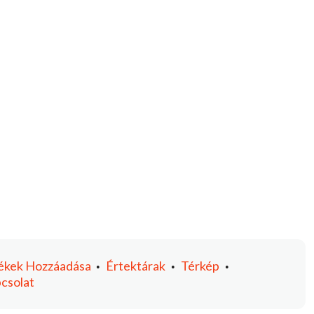
ékek
Hozzáadása
Értektárak
Térkép
•
•
•
csolat