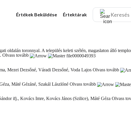
Értékek
Beküldése
Értektárak
ati oldalán toronnyal. A település keleti szélén, magaslaton álló templo
..
Olvass tovább
Emma, Mezei Dezsőné, Váradi Dezsőné, Voda Lajos
Olvass tovább
té Géza, Máté Gézáné, Szakál Lászlóné
Olvass tovább
Sándor ifj., Kovács Imre, Kovács János (Szilice), Máté Géza
Olvass to