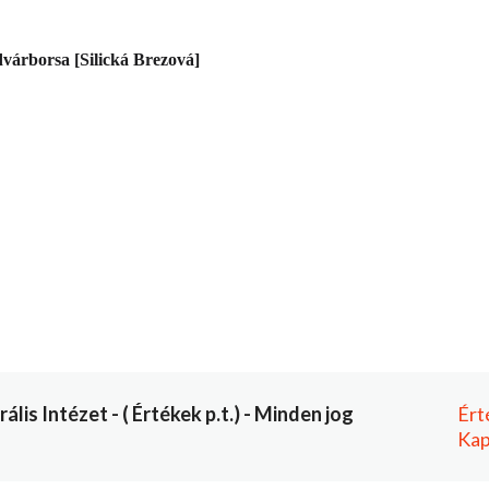
ádvárborsa [Silická Brezová]
is Intézet - ( Értékek p.t.) - Minden jog
Ért
Kap