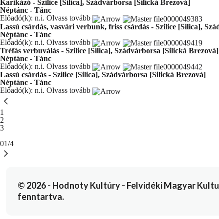
Karikázó - Szilice [Silica], Szádvárborsa [Silická Brezová]
Néptánc - Tánc
Előadó(k): n.i.
Olvass tovább
Lassú csárdás, vasvári verbunk, friss csárdás - Szilice [Silica], Sz
Néptánc - Tánc
Előadó(k): n.i.
Olvass tovább
Tréfás verbuválás - Szilice [Silica], Szádvárborsa [Silická Brezová]
Néptánc - Tánc
Előadó(k): n.i.
Olvass tovább
Lassú csárdás - Szilice [Silica], Szádvárborsa [Silická Brezová]
Néptánc - Tánc
Előadó(k): n.i.
Olvass tovább
You're currently reading page
1
Oldal
2
Oldal
3
01/4
© 2026 - Hodnoty Kultúry - Felvidéki Magyar Kulturál
fenntartva.