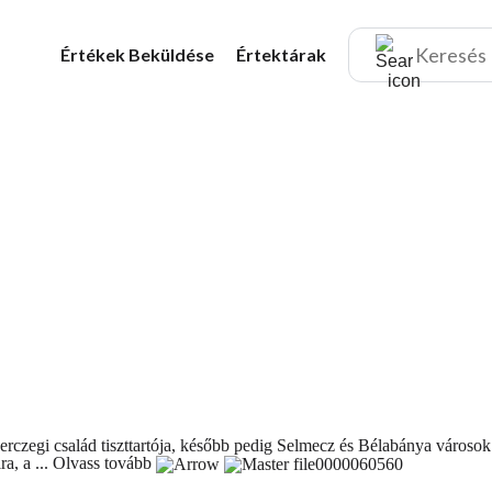
Értékek
Beküldése
Értektárak
rczegi család tiszttartója, később pedig Selmecz és Bélabánya városo
ra, a ...
Olvass tovább