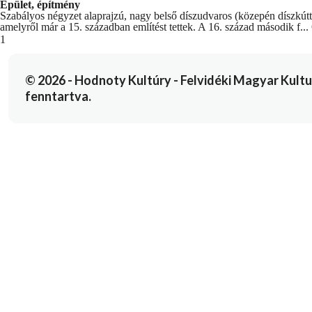
Épület, építmény
Szabályos négyzet alaprajzú, nagy belső díszudvaros (közepén díszkúttal)
amelyről már a 15. században említést tettek. A 16. század második f...
You're currently reading page
1
© 2026 - Hodnoty Kultúry - Felvidéki Magyar Kulturál
fenntartva.