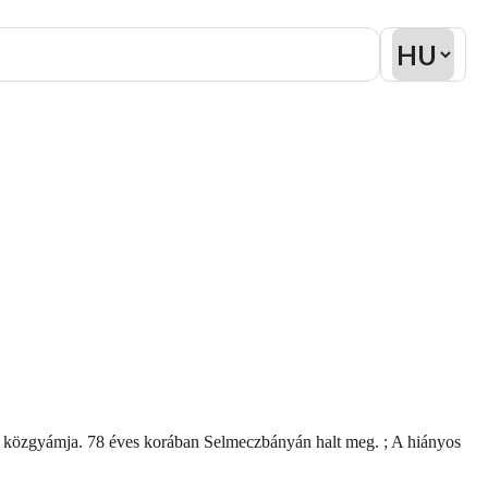
k közgyámja. 78 éves korában Selmeczbányán halt meg. ; A hiányos