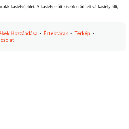
kk kastélyépület. A kastély előtt kisebb erődített várkastély állt,
ékek
Hozzáadása
Értektárak
Térkép
•
•
•
csolat