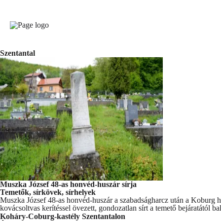
Szentantal
Muszka József 48-as honvéd-huszár sírja
Temetők, sírkövek, sírhelyek
Muszka József 48-as honvéd-huszár a szabadságharcz után a Koburg he
kovácsoltvas kerítéssel övezett, gondozatlan sírt a temető bejáratától bal
Koháry-Coburg-kastély Szentantalon