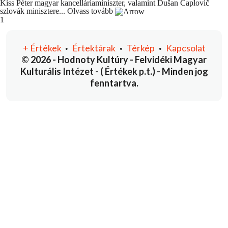
Kiss Péter magyar kancelláriaminiszter, valamint Dušan Čaplovič
szlovák minisztere...
Olvass tovább
You're currently reading page
1
+
Értékek
Értektárak
Térkép
Kapcsolat
•
•
•
© 2026 - Hodnoty Kultúry - Felvidéki Magyar
Kulturális Intézet - ( Értékek p.t.) - Minden jog
fenntartva.