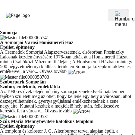
Somorja
A Somorjai Városi Honismereti Ház
Épület, építmény
A Csemadok Somorjai Alapszervezetének, elsősorban Presinszky
Lajosnak kezdeményzésére 1976-ban adták át a Honismereti Házat,
mint a Csallóközi Múzeum filiáléját. ; A Honismereti Házban mintegy
500 négyzetméternyi kiállítási területen Somorja középkori okleveles
emlékeivel, a váro...
Olvass tovább
Szoborpark Somorján
Szobor, emlékmű, emléktábla
Az 1990-es évek elején néhány somorjai zenekedvelő fiatalember
fejében született meg az ötlet, hogy kellene egy hely a városban, ahol
összegyűlhetnének, gyertyagyújtással emlékezhetnének a zene
nagyjaira. Kutatni kezdtek a megfelelő hely után, fellelkesedve
keresték fel a város v...
Olvass tovább
Szűz Mária Mennybevitele katolikus templom
Épület, építmény
A templom és kolostor J. G. Altenburger tervei alapján épült, a