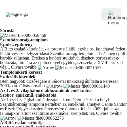
Sárosfa
Szentháromság-templom
Épület, építmény
A Bittó család kápolnája - a torony nélküli, egyhajós, konchával fedett,
félköríves szentélyzáródású Szentháromság-templom - 1721-ben épült
barokk stílusban. Értékes a hajótér stukkóval díszített poroszsüveg-
boltozata, főoltára az építménnyel egyidős, szószéke a XVIII. század
vég...
Olvass tovább
Templomkerti kereszt
Szakrális kisemlék
Isten nagyobb dicsőségére a Sárosfai hitközség állíttatta a kereszet
2003-ban.
Olvass tovább
Az 1. és 2. világháború áldozatainak emlékműve
Szobor, emlékmű, emléktábla
Az I. és II. világháború áldozatainak emlékére készült a helyi
Szentháromság templom kertjében az emlékmű, amelyet Csölle Sándor
és Érsek Frigyes kezdeményezésére újítottak fel, és 2009. július 4-i
falunapkor tartott szentmise alkalmával szenteltek fel.
Olvass tovább
A Bittó család sírboltja