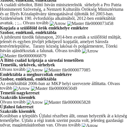
Szobor, emlékmű, emléktábla
A családi sírboltot, Bittó István miniszterelnök sírhelyét a Pro Patria
Honismereti Szövetség, a Nemzeti Kulturális Örökség Minisztériuma
és az Illyés Közalapítvány támogatásával újították fel 2003-ban.
Születésének 190. évfordulója alkalmából, 2012-ben emléktáblát
avattak. ; ;...
Olvass tovább
Kopjafa a szülőföld örök emlékhelye emlékére
Szobor, emlékmű, emléktábla
A jubileumi tizedik falunapon, 2014-ben avatták a szülőföld múltját,
jelenét és egyben jövőjét jelképező kopjafát, amelyet Sárosfa
testvértelepülése, Tarany község lakósai és polgármestere, Töreki
István ajándékoztak a falunak.
Olvass tovább
A Bittó család kriptája a sárosfai temetőben
Temetők, sírkövek, sírhelyek
Olvass tovább
Emléktábla a meghurcoltak emlékére
Szobor, emlékmű, emléktábla
Az emléktáblát 2006-ban az MKP helyi szervezete állíttatta.
Olvass
tovább
Temetői nagykereszt
Szakrális kisemlék
Olvass tovább
Újfalusi fakereszt
Szakrális kisemlék
Korábban a település Újfalui részében állt, onnan helyezték át a község
temetőjébe. Újfalu a régi iratok szerint puszta volt, jelenleg gazdasági
udvar, magántulajdonban van.
Olvass tovább