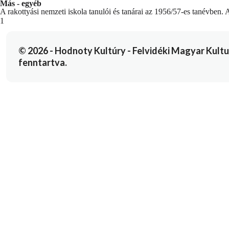
Más - egyéb
A rakottyási nemzeti iskola tanulói és tanárai az 1956/57-es tanévben
You're currently reading page
1
© 2026 - Hodnoty Kultúry - Felvidéki Magyar Kulturál
fenntartva.