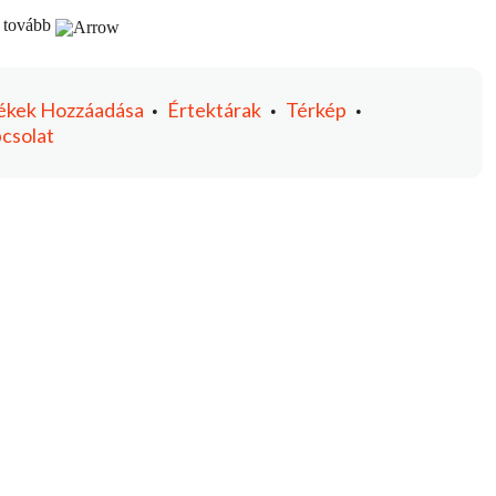
 tovább
ékek
Hozzáadása
Értektárak
Térkép
•
•
•
csolat